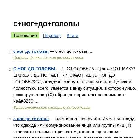
с+ног+до+головы
Толкование
Перевод
Книги
с ног до головы
— с ног до головы …
1
Орфографический словарь-справочник
С НОГ ДО ГОЛОВЫ
— 1. С ГОЛОВЫ/ &LT;{реже }ОТ МАКУ/
2
ШКИ&GT; ДО НОГ &LT;ПЯ/ТОК&GT; &LT;С НОГ ДО
ГОЛОВЫ/&GT; оглядеть, окинуть взглядом и под. Целиком,
полностью, всего. Имеется в виду ситуация, в которой лицо,
реже группа лиц (X) обращает пристальное внимание
на&#8230; …
Фразеологический словарь русского языка
с ног до головы
— одет и под.; вооружён. Имеется в виду,
3
что одежда или обмундирование лица или группы лиц (Y)
отличается каким л. признаком, степень проявления