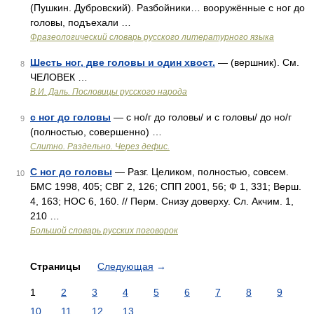
(Пушкин. Дубровский). Разбойники… вооружённые с ног до
головы, подъехали …
Фразеологический словарь русского литературного языка
Шесть ног, две головы и один хвост.
— (вершник). См.
8
ЧЕЛОВЕК …
В.И. Даль. Пословицы русского народа
с ног до головы
— с но/г до головы/ и с головы/ до но/г
9
(полностью, совершенно) …
Слитно. Раздельно. Через дефис.
С ног до головы
— Разг. Целиком, полностью, совсем.
10
БМС 1998, 405; СВГ 2, 126; СПП 2001, 56; Ф 1, 331; Верш.
4, 163; НОС 6, 160. // Перм. Снизу доверху. Сл. Акчим. 1,
210 …
Большой словарь русских поговорок
Страницы
Следующая
→
1
2
3
4
5
6
7
8
9
10
11
12
13