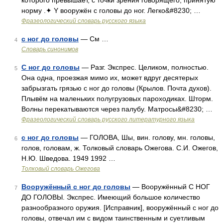
которого превышает, с точки зрения говорящего, принятую
норму .✦ Y вооружён с головы до ног. Легко&#8230; …
Фразеологический словарь русского языка
с ног до головы
— См …
4
Словарь синонимов
С ног до головы
— Разг. Экспрес. Целиком, полностью.
5
Она одна, проезжая мимо их, может вдруг десятерых
забрызгать грязью с ног до головы (Крылов. Почта духов).
Плывём на маленьких полугрузовых пароходиках. Шторм.
Волны перекатываются через палубу. Матросы&#8230; …
Фразеологический словарь русского литературного языка
с ног до головы
— ГОЛОВА, Шы, вин. голову, мн. головы,
6
голов, головам, ж. Толковый словарь Ожегова. С.И. Ожегов,
Н.Ю. Шведова. 1949 1992 …
Толковый словарь Ожегова
Вооружённый с ног до головы
— Вооружённый С НОГ
7
ДО ГОЛОВЫ. Экспрес. Имеющий большое количество
разнообразного оружия. [Исправник], вооружённый с ног до
головы, отвечал им с видом таинственным и суетливым