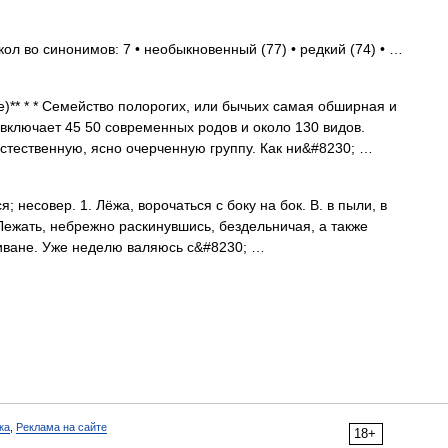
кол во синонимов: 7 • необыкновенный (77) • редкий (74) • …
 * * Семейство полорогих, или бычьих самая обширная и
включает 45 50 современных родов и около 130 видов.
ственную, ясно очерченную группу. Как ни&#8230; …
несовер. 1. Лёжа, ворочаться с боку на бок. В. в пыли, в
2. Лежать, небрежно раскинувшись, бездельничая, а также
 диване. Уже неделю валяюсь с&#8230; …
ка
,
Реклама на сайте
18+