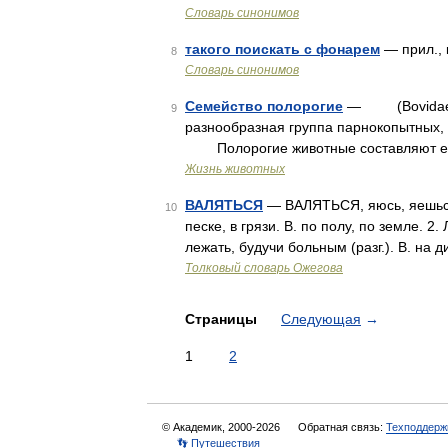
Словарь синонимов
такого поискать с фонарем
— прил., 
8
Словарь синонимов
Семейство полорогие
— (Bovidae)**
9
разнообразная группа парнокопытных, 
Полорогие животные составляют есте
Жизнь животных
ВАЛЯТЬСЯ
— ВАЛЯТЬСЯ, яюсь, яешься; 
10
песке, в грязи. В. по полу, по земле. 
лежать, будучи больным (разг.). В. на
Толковый словарь Ожегова
Страницы
Следующая
→
1
2
© Академик, 2000-2026
Обратная связь:
Техподдерж
👣 Путешествия