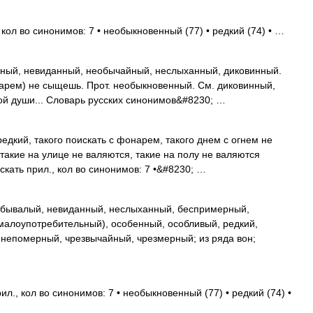
кол во синонимов: 7 • необыкновенный (77) • редкий (74) • …
ный, невиданный, необычайный, неслыханный, диковинный.
онарем) не сыщешь. Прот. необыкновенный. См. диковинный,
ой души... Словарь русских синонимов&#8230; …
дкий, такого поискать с фонарем, такого днем с огнем не
такие на улице не валяются, такие на полу не валяются
скать прил., кол во синонимов: 7 •&#8230; …
бывалый, невиданный, неслыханный, беспримерный,
малоупотребительный), особенный, особливый, редкий,
 непомерный, чрезвычайный, чрезмерный; из ряда вон;
л., кол во синонимов: 7 • необыкновенный (77) • редкий (74) •