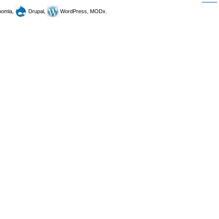
omla,
Drupal,
WordPress, MODx.