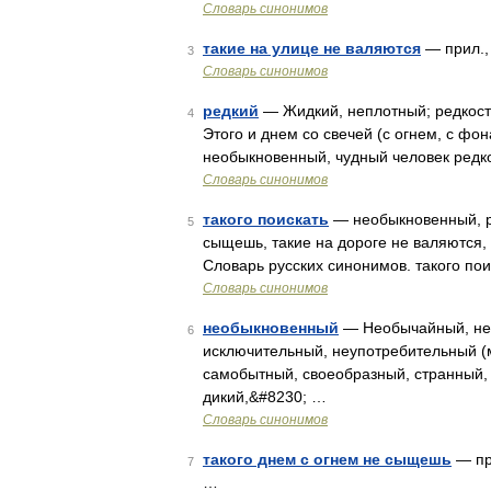
Словарь синонимов
такие на улице не валяются
— прил., 
3
Словарь синонимов
редкий
— Жидкий, неплотный; редкост
4
Этого и днем со свечей (с огнем, с ф
необыкновенный, чудный человек редк
Словарь синонимов
такого поискать
— необыкновенный, ре
5
сыщешь, такие на дороге не валяются, 
Словарь русских синонимов. такого пои
Словарь синонимов
необыкновенный
— Необычайный, не
6
исключительный, неупотребительный (
самобытный, своеобразный, странный,
дикий,&#8230; …
Словарь синонимов
такого днем с огнем не сыщешь
— при
7
…