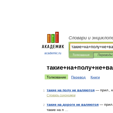
Словари и энциклоп
academic.ru
Толкования
Переводы
такие+на+полу+не+в
Толкование
Перевод
Книги
такие на полу не валяются
— прил., к
1
Словарь синонимов
такие на дороге не валяются
— прил.,
2
такие на п …