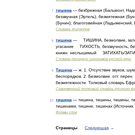
тишина
— безбрежная (Бальмонт, Надсо
7
беззвучная (Эртель); безмятежная (Бун
(Бунин); благоговейная (Ладыженский,
Словарь эпитетов
тишина
— ТИШИНА, безмолвие, затиш
8
угасание ТИХОСТЬ, беззвучность, б
книжн. неслышимый ЗАТИХАТЬ/ЗАТИХНУ
Словарь-тезаурус синонимов русской речи
Тишина
— ж. 1. Отсутствие звуков, шу
9
беспорядков. 2. Безмолвие. отт. перен
безмятежности. Толковый словарь Ефр
Современный толковый словарь русского я
тишина
— тишина, тишины, тишины, ти
10
тишинами, тишине, тишинах (Источник:
Формы слов
Страницы
Следующая
→