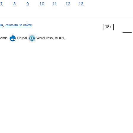
7
8
9
10
11
12
13
ка
,
Реклама на сайте
18+
omla,
Drupal,
WordPress, MODx.