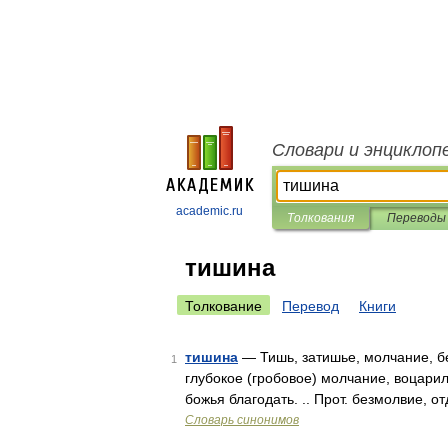
Словари и энциклоп
academic.ru
Толкования
Переводы
тишина
Толкование
Перевод
Книги
тишина
— Тишь, затишье, молчание, бе
1
глубокое (гробовое) молчание, воцарил
божья благодать. .. Прот. безмолвие, о
Словарь синонимов