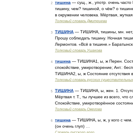
тишина
— сущ., ж., употр. очень часто
2
тишину, чем? тишиной, о чём? о тишине
в окружении человека. Мёртвая, жутка
Толковый словарь Дмитриева
ТИШИНА
— ТИШИНА, тишины, мн. нет, 
3
Прошу соблюдать тишину. Ночная тишин
Лермонтов. «Всё в тишине.» Баратынск
Толковый словарь Ушакова
тишина
— ТИШИНА1, ы, ж Перен. Состо
4
спокойствие, умиротворение; Ант.: бес
ТИШИНА2, ы, ж Состояние отсутствия 
Толковый словарь русских существительны
ТИШИНА
— ТИШИНА, ы, жен. 1. Отсутс
5
Мёртвая т. Т., ты лучшее из всего, что
Спокойствие, умиротворённое состояни
Толковый словарь Ожегова
тишина
— ТИШИНА, ы, ж, у кого с чем.
6
(он очень глуп) …
Словарь русского арго