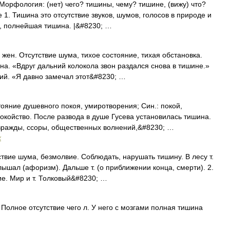
 Морфология: (нет) чего? тишины, чему? тишине, (вижу) что?
 1. Тишина это отсутствие звуков, шумов, голосов в природе и
я, полнейшая тишина. |&#8230; …
жен. Отсутствие шума, тихое состояние, тихая обстановка.
а. «Вдруг дальний колокола звон раздался снова в тишине.»
ий. «Я давно замечал этот&#8230; …
яние душевного покоя, умиротворения; Син.: покой,
покойство. После развода в душе Гусева установилась тишина.
вражды, ссоры, общественных волнений,&#8230; …
х
твие шума, безмолвие. Соблюдать, нарушать тишину. В лесу т.
 слышал (афоризм). Дальше т. (о приближении конца, смерти). 2.
е. Мир и т. Толковый&#8230; …
 Полное отсутствие чего л. У него с мозгами полная тишина