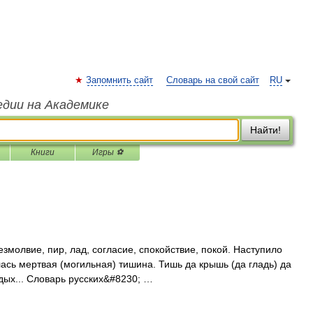
Запомнить сайт
Словарь на свой сайт
RU
едии на Академике
Найти!
Книги
Игры ⚽
змолвие, пир, лад, согласие, спокойствие, покой. Наступило
ась мертвая (могильная) тишина. Тишь да крышь (да гладь) да
тдых... Словарь русских&#8230; …