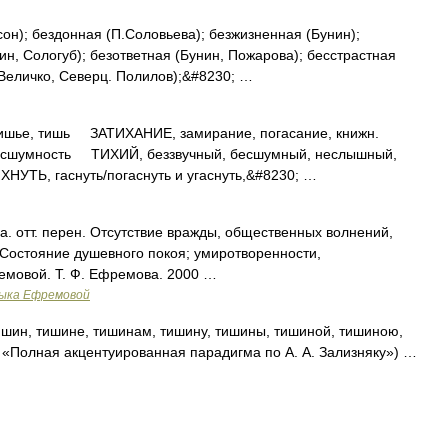
н); бездонная (П.Соловьева); безжизненная (Бунин);
ин, Сологуб); безответная (Бунин, Пожарова); бесстрастная
 Величко, Северц. Полилов);&#8230; …
ье, тишь ЗАТИХАНИЕ, замирание, погасание, книжн.
есшумность ТИХИЙ, беззвучный, бесшумный, неслышный,
ТЬ, гаснуть/погаснуть и угаснуть,&#8230; …
ма. отт. перен. Отсутствие вражды, общественных волнений,
. Состояние душевного покоя; умиротворенности,
емовой. Т. Ф. Ефремова. 2000 …
зыка Ефремовой
шин, тишине, тишинам, тишину, тишины, тишиной, тишиною,
 «Полная акцентуированная парадигма по А. А. Зализняку») …