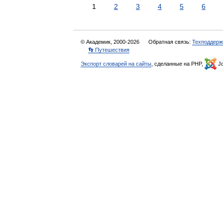
1
2
3
4
5
6
© Академик, 2000-2026
Обратная связь:
Техподдерж
👣 Путешествия
Экспорт словарей на сайты
, сделанные на PHP,
Jo