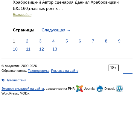
Храбровицкий Автор сценария Даниил Храбровицкий
В&#160;главных ролях …
Википедия
Страницы
Следующая
→
1
2
3
4
5
6
7
8
9
10
11
12
13
© Академик, 2000-2026
18+
Обратная связь:
Техподдержка
,
Реклама на сайте
👣 Путешествия
Экспорт словарей на сайты
, сделанные на PHP,
Joomla,
Drupal,
WordPress, MODx.