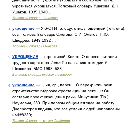
Действие по гл. укротить укрощать и состояние по гл.
укротиться укрощаться. Толковый словарь Ушакова. Д.Н.
Ушаков. 1935 1940 …
Толковый словарь Ушакова
укрощение
— УКРОТИТЬ, ощу, отишь; ощённый ( ён, ена);
4
сов. Толковый словарь Ожегова. С.И. Ожегов, Н.Ю.
Шведова. 1949 1992 …
Толковый словарь Ожегова
УКРОЩЕНИЕ
— строптивой. Книжн. О перевоспитании
5
трудного характера. /em> По названию комедии У.
Шекспира. БМС 1998, 583 …
Большой словарь русских поговорок
укрощение
— , ия, ср., перен. О перекрытии реки,
6
строительстве гидроэлектростанции на реке. ◘ Он
составил проект укрощения речки Минусинки (Пр.).
Наумович, 230. При первом общем взгляде на работу
Днепростроя видишь, что все усилия людей направлены
на&#8230; …
Толковый словарь языка Совдепии