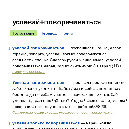
успевай+поворачиваться
Толкование
Перевод
Книги
успевай поворачиваться
— поспешность, гонка, аврал,
1
горячка, запарка, успевай только поворачиваться,
спешность, спешка Словарь русских синонимов. успевай
поворачиваться нареч, кол во синонимов: 8 • аврал (11) • …
Словарь синонимов
Успевай поворачиваться
— Прост. Экспрес. Очень много
2
забот, хлопот, дел и т. п. Бабка Лиза и сейчас помнит, как
бегал тогда по избам учитель в поисках няньки, как баб
умолял. Да разве пойдёт кто? У одной своих полно, успевай
поворачиваться, другая в колхозе работой&#8230; …
Фразеологический словарь русского литературного языка
успевай только поворачиваться
— нареч, кол во
3