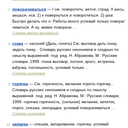
поворачиваться
— I см. поворотить; ается; страд. II аюсь,
7
аешься; нсв. 1) к повернуться и поворотиться. 2) разг.
Быстро делать что л. Работы много успевай только повора/
чиваться. А ну, живее поворачи …
Словарь многих выражений
гонка
— нагоняй (Даль, гонять) См. выговор дать гонку,
8
задать гонку... Словарь русских синонимов и сходных по
смыслу выражений. под. ред. Н. Абрамова, М.: Русские
словари, 1999. гонка выговор; погоня; кросс, встрепка,
взбучка, поспешность, успевай только …
Словарь синонимов
горячка
— См. горячность, желание пороть горячку...
9
Словарь русских синонимов и сходных по смыслу
выражений. под. ред. Н. Абрамова, М.: Русские словари,
1999. горячка горячность, (сильное) желание; кипяток,
порох; спешка, лихорадка, успевай поворачиваться …
Словарь синонимов
запарка
— спешка, запаривание, горячка, успевай
10