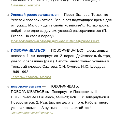
синонимов: 8 • аврал (11) • гонка (39) • горячка (35) • …
Словарь синонимов
Успевай разворачиваться
— Прост. Экспрес. То же, что
4
Успевай поворачиваться. Весна вот подходящее время для
отпуска… Мало ли дел в своём хозяйстве?.. Только тронь,
пойдёт оно одно за другим, успевай разворачиваться (П.
Егоров. На своём берегу) …
Фразеологический словарь русского литературного языка
ПОВОРАЧИВАТЬСЯ
— ПОВОРАЧИВАТЬСЯ, аюсь, аешься;
5
несовер. 1. см. повернуться. 2. перен. Действовать быстро,
умело, оперативно (разг.). Работы много только успевай п.
Толковый словарь Ожегова. С.И. Ожегов, Н.Ю. Шведова.
1949 1992 …
Толковый словарь Ожегова
поворачиваться
— I. ПОВОРАЧИВАТЬ,
6
ПОВОРАЧИВАТЬСЯ см. Повернуть и Поворотить. II.
ПОВОРАЧИВАТЬСЯ аюсь, аешься; нсв. 1. к Повернуться и
Поворотиться. 2. Разг. Быстро делать что л. Работы много
успевай только п. А ну, живее поворачивайтесь! …
Энциклопедический словарь