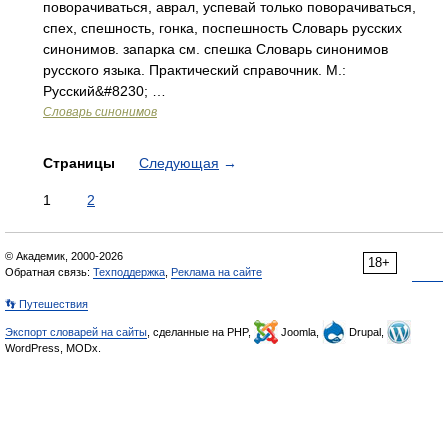
поворачиваться, аврал, успевай только поворачиваться,
спех, спешность, гонка, поспешность Словарь русских
синонимов. запарка см. спешка Словарь синонимов
русского языка. Практический справочник. М.:
Русский&#8230; …
Словарь синонимов
Страницы
Следующая
→
1
2
© Академик, 2000-2026
18+
Обратная связь:
Техподдержка
,
Реклама на сайте
👣 Путешествия
Экспорт словарей на сайты
, сделанные на PHP,
Joomla,
Drupal,
WordPress, MODx.