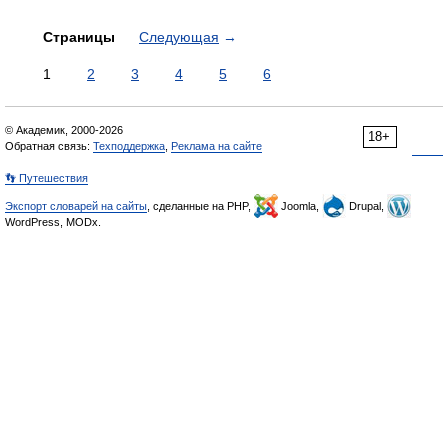
Страницы
Следующая
→
1
2
3
4
5
6
© Академик, 2000-2026
18+
Обратная связь:
Техподдержка
,
Реклама на сайте
👣 Путешествия
Экспорт словарей на сайты
, сделанные на PHP,
Joomla,
Drupal,
WordPress, MODx.