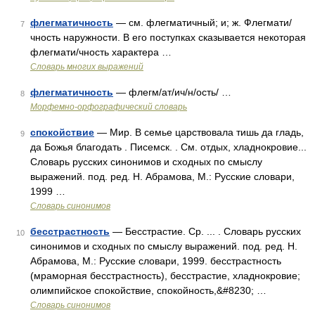
флегматичность
— см. флегматичный; и; ж. Флегмати/
7
чность наружности. В его поступках сказывается некоторая
флегмати/чность характера …
Словарь многих выражений
флегматичность
— флегм/ат/ич/н/ость/ …
8
Морфемно-орфографический словарь
спокойствие
— Мир. В семье царствовала тишь да гладь,
9
да Божья благодать . Писемск. . См. отдых, хладнокровие...
Словарь русских синонимов и сходных по смыслу
выражений. под. ред. Н. Абрамова, М.: Русские словари,
1999 …
Словарь синонимов
бесстрастность
— Бесстрастие. Ср. ... . Словарь русских
10
синонимов и сходных по смыслу выражений. под. ред. Н.
Абрамова, М.: Русские словари, 1999. бесстрастность
(мраморная бесстрастность), бесстрастие, хладнокровие;
олимпийское спокойствие, спокойность,&#8230; …
Словарь синонимов