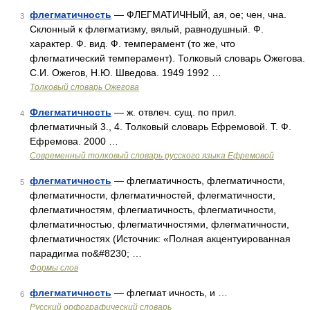
флегматичность
— ФЛЕГМАТИЧНЫЙ, ая, ое; чен, чна.
3
Склонный к флегматизму, вялый, равнодушный. Ф.
характер. Ф. вид. Ф. темперамент (то же, что
флегматический темперамент). Толковый словарь Ожегова.
С.И. Ожегов, Н.Ю. Шведова. 1949 1992 …
Толковый словарь Ожегова
Флегматичность
— ж. отвлеч. сущ. по прил.
4
флегматичный 3., 4. Толковый словарь Ефремовой. Т. Ф.
Ефремова. 2000 …
Современный толковый словарь русского языка Ефремовой
флегматичность
— флегматичность, флегматичности,
5
флегматичности, флегматичностей, флегматичности,
флегматичностям, флегматичность, флегматичности,
флегматичностью, флегматичностями, флегматичности,
флегматичностях (Источник: «Полная акцентуированная
парадигма по&#8230; …
Формы слов
флегматичность
— флегмат ичность, и …
6
Русский орфографический словарь