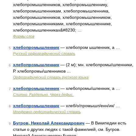
хлебопромышленников, хлебопромышленнику,
хлебопромышленникам, хлебопромышленника,
хлебопромышленников, хлебопромышленником,
хлебопромышленниками, хлебопромышленнике,
хлебопромышленниках&#8230; …
Формы слов
хлебопромышленник
— хлебопром ышленник, а …
5
Русский орфографический словарь
хлебопромышленник
— (2 м); мн. хлебопромы/шленники,
6
Р. хлебопромы/шленников …
Орфографический словарь русского языка
хлебопромышленник
— хлебопромы/шленник, а …
7
Слитно. Раздельно. Через дефис.
хлебопромышленник
— хлеб/о/промышл/енн/ик/ …
8
Морфемно-орфографический словарь
Бугров, Николай Александрович
— В Википедии есть
9
статьи о других людях с такой фамилией, см. Бугров.
Николай Александрович Бугров …