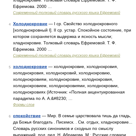
хладнокровие. Толковый словарь Ефремовой. Т. Ф.
Ефремова. 2000 …
Современный толковый словарь русского языка Ефремовой
Холоднокровие
— I ср. Свойство холоднокровного
4
[холоднокровный I]. II ср. устар. Спокойное состояние, при
котором сохраняется выдержка и ясность мысли;
хладнокровие. Толковый словарь Ефремовой. Т. Ф.
Ефремова. 2000 …
Современный толковый словарь русского языка Ефремовой
холоднокровие
— холоднокровие, холоднокровия,
5
холоднокровия, холоднокровий, холоднокровию,
холоднокровиям, холоднокровие, холоднокровия,
холоднокровием, холоднокровиями, холоднокровии,
холоднокровиях (Источник: «Полная акцентуированная
парадигма по А. А.&#8230; …
Формы слов
спокойствие
— Мир. В семье царствовала тишь да гладь,
6
да Божья благодать . Писемск. . См. отдых, хладнокровие...
Словарь русских синонимов и сходных по смыслу
выражений. под. ред. Н. Абрамова, М.: Русские словари,