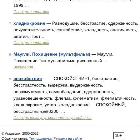
1999 …
Словарь синонимов
хладнокровие
— Равнодушие, бесстрастие, сдержанность,
7
нечувствительность, спокойствие, холодность, апатичность,
апатия. Прот …
Словарь синонимов
Маугли. Похищение (мультфильм)
— Маугли.
8
Похищение Тип мультфильма рисованный …
Википедия
спокойствие
— СПОКОЙСТВИЕ1, бесстрастие,
9
бесстрастность, выдержка, выдержанность,
невозмутимость, самообладание, сдержанность,
уравновешенность, флегма, флегматизм, флегматичность,
хладнокровие, устар. холоднокровие СПОКОЙНЫЙ,
бесстрастный,&#8230; …
Словарь-тезаурус синонимов русской речи
© Академик, 2000-2026
18+
Обратная связь:
Техподдержка
,
Реклама на сайте