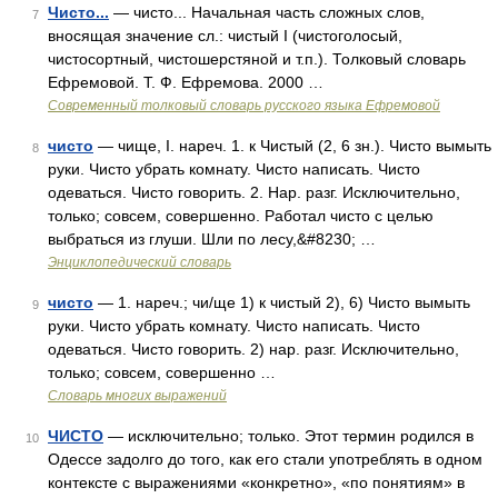
Чисто...
— чисто... Начальная часть сложных слов,
7
вносящая значение сл.: чистый I (чистоголосый,
чистосортный, чистошерстяной и т.п.). Толковый словарь
Ефремовой. Т. Ф. Ефремова. 2000 …
Современный толковый словарь русского языка Ефремовой
чисто
— чище, I. нареч. 1. к Чистый (2, 6 зн.). Чисто вымыть
8
руки. Чисто убрать комнату. Чисто написать. Чисто
одеваться. Чисто говорить. 2. Нар. разг. Исключительно,
только; совсем, совершенно. Работал чисто с целью
выбраться из глуши. Шли по лесу,&#8230; …
Энциклопедический словарь
чисто
— 1. нареч.; чи/ще 1) к чистый 2), 6) Чисто вымыть
9
руки. Чисто убрать комнату. Чисто написать. Чисто
одеваться. Чисто говорить. 2) нар. разг. Исключительно,
только; совсем, совершенно …
Словарь многих выражений
ЧИСТО
— исключительно; только. Этот термин родился в
10
Одессе задолго до того, как его стали употреблять в одном
контексте с выражениями «конкретно», «по понятиям» в