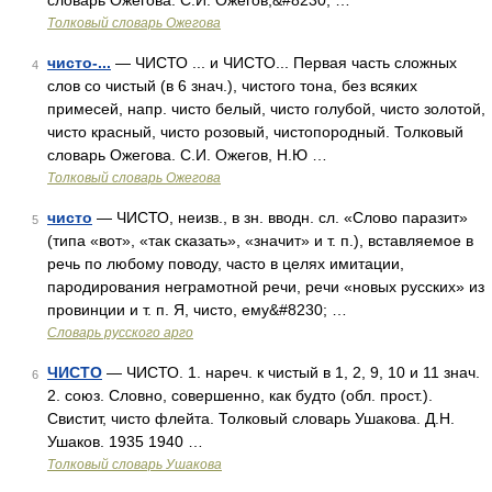
словарь Ожегова. С.И. Ожегов,&#8230; …
Толковый словарь Ожегова
чисто-...
— ЧИСТО ... и ЧИСТО... Первая часть сложных
4
слов со чистый (в 6 знач.), чистого тона, без всяких
примесей, напр. чисто белый, чисто голубой, чисто золотой,
чисто красный, чисто розовый, чистопородный. Толковый
словарь Ожегова. С.И. Ожегов, Н.Ю …
Толковый словарь Ожегова
чисто
— ЧИСТО, неизв., в зн. вводн. сл. «Слово паразит»
5
(типа «вот», «так сказать», «значит» и т. п.), вставляемое в
речь по любому поводу, часто в целях имитации,
пародирования неграмотной речи, речи «новых русских» из
провинции и т. п. Я, чисто, ему&#8230; …
Словарь русского арго
ЧИСТО
— ЧИСТО. 1. нареч. к чистый в 1, 2, 9, 10 и 11 знач.
6
2. союз. Словно, совершенно, как будто (обл. прост.).
Свистит, чисто флейта. Толковый словарь Ушакова. Д.Н.
Ушаков. 1935 1940 …
Толковый словарь Ушакова