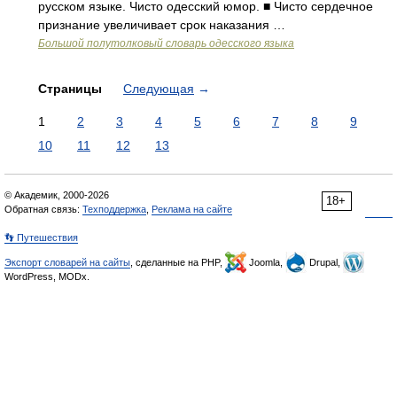
русском языке. Чисто одесский юмор. ■ Чисто сердечное
признание увеличивает срок наказания …
Большой полутолковый словарь одесского языка
Страницы
Следующая
→
1
2
3
4
5
6
7
8
9
10
11
12
13
© Академик, 2000-2026
18+
Обратная связь:
Техподдержка
,
Реклама на сайте
👣 Путешествия
Экспорт словарей на сайты
, сделанные на PHP,
Joomla,
Drupal,
WordPress, MODx.