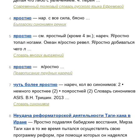
Делая что либо с увлечением. 4. перен …
Современный толковый словарь русского языка Ефремовой
яростно
— нар. с все сила, бясно …
4
Български синонимен речник
яростно
— см. яростный (кроме 4 зн.); нареч. Я/ростно
5
топал ногами. Океан я/ростно ревел. Я/ростно добиваться
чего л …
Словарь многих выражений
яростно
— я/ростно …
6
Правописание трудных наречий
чуть более яростно
— нареч, кол во синонимов: 2 •
7
немного яростнее (2) • пояростней (2) Словарь синонимов
ASIS. В.Н. Тришин. 2013 …
Словарь синонимов
Неудача реформаторской деятельности Таги-хана в
8
Иране
— Яростно подавляя бабидские восстания, Мирза
Таги хан в то же время пытался осуществлять свою
программу реформ, при помощи которых он надеялся