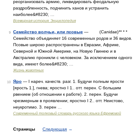
реорганизовать армию, ликвидировать феодальную
раздробленность, подчинить ханов и устранить
наиболее&#8230; …
Всемирная история. Энциклопедия
Семейство волчьи, или псовые
— (Canidae)** * *
9
Семейство объединяет 16 современных родов и 36 видов.
Псовые широко распространены в Евразии, Африке,
Северной и Южной Америке, на Новую Гвинею и в
Австралию проникли с человеком. За исключением одного
вида, имеют более&#8230; …
Жизнь животных
Яро
— I нареч. качеств. разг. 1. Будучи полным ярости
10
[ярость 1.], гнева; яростно I 1.. отт. перен. С большим
рвением (об отношении к работе). 2. перен. Будучи
чрезмерным в проявлении; яростно I 2.. отт. Неистово,
неукротимо. 3. перен …
Современный толковый словарь русского языка Ефремовой
Страницы
Следующая
→