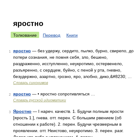
яростно
Толкование
Перевод
Книги
яростно
— без удержу, сердито, пылко, бурно, свирепо, до
1
потери сознания, не помня себя, зло, бешено,
раздраженно, исступленно, неукротимо, остервенело,
разъяренно, с сердцем, буйно, с пеной у рта, гневно,
безудержно, азартно, грозно, яро, злобно, дико,&#8230; …
Словарь синонимов
яростно
— • яростно сопротивляться …
2
Словарь русской идиоматики
Яростно
— I нареч. качеств. 1. Будучи полным ярости
3
[ярость 1.], гнева. отт. перен. С большим рвением (об
отношении к работе). 2. перен. Будучи чрезмерным в
проявлении. отт. Неистово, неукротимо. 3. перен. разг.