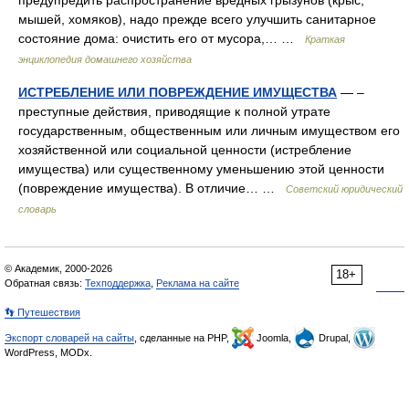
предупредить распространение вредных грызунов (крыс,
мышей, хомяков), надо прежде всего улучшить санитарное
состояние дома: очистить его от мусора,… …
Краткая
энциклопедия домашнего хозяйства
ИСТРЕБЛЕНИЕ ИЛИ ПОВРЕЖДЕНИЕ ИМУЩЕСТВА
— –
преступные действия, приводящие к полной утрате
государственным, общественным или личным имуществом его
хозяйственной или социальной ценности (истребление
имущества) или существенному уменьшению этой ценности
(повреждение имущества). В отличие… …
Советский юридический
словарь
© Академик, 2000-2026
18+
Обратная связь:
Техподдержка
,
Реклама на сайте
👣 Путешествия
Экспорт словарей на сайты
, сделанные на PHP,
Joomla,
Drupal,
WordPress, MODx.