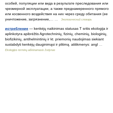
особей, популяции или вида в результате преследования или
чрезмерной эксплуатации, а также преднамеренного прямого
или косвенного воздействия на них через среду обитания (ее
уничтожение, загрязнение,… …
Экологический словарь
истребление
— kenkėjų naikinimas statusas T sritis ekologija ir
aplinkotyra apibrėžtis Agrotechninių, fizinių, cheminių, biologinių,
biofizikinių, antihelmintinių ir kt. priemonių naudojimas siekiant
sustabdyti kenkėjų dauginimąsi ir plitimą. atitikmenys: angl …
Ekologijos terminų aiškinamasis žodynas