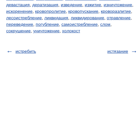
девастация
,
дератизация
,
изведение
,
изжитие
,
изничтожение
,
искоренение
,
кровопролитие
,
кровопускание
,
кроворазлитие
,
лесоистребление
,
ликвидация
,
ликвидирование
,
отравление
,
переведение
,
погубление
,
самоистребление
,
слом
,
сокрушение
,
уничтожение
,
холокост
истребить
истязание