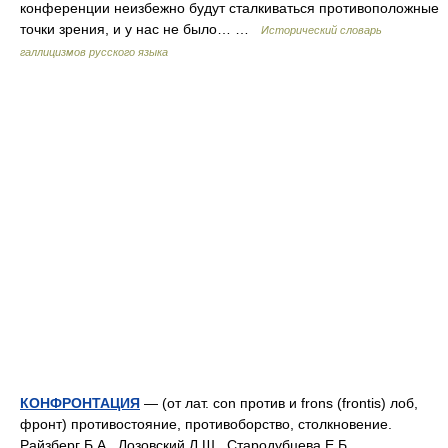
конференции неизбежно будут сталкиваться противоположные
точки зрения, и у нас не было… …
Исторический словарь
галлицизмов русского языка
КОНФРОНТАЦИЯ
— (от лат. con против и frons (frontis) лоб,
фронт) противостояние, противоборство, столкновение.
Райзберг Б.А., Лозовский Л.Ш., Стародубцева Е.Б..