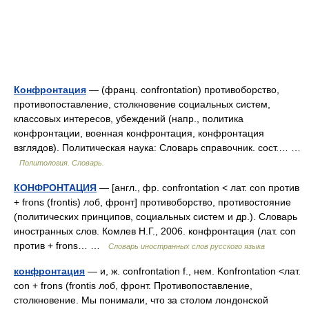
Конфронтация
— (франц. confrontation) противоборство,
противопоставление, столкновение социальных систем,
классовых интересов, убеждений (напр., политика
конфронтации, военная конфронтация, конфронтация
взглядов). Политическая наука: Словарь справочник. сост.… …
Политология. Словарь.
КОНФРОНТАЦИЯ
— [англ., фр. confrontation < лат. con против
+ frons (frontis) лоб, фронт] противоборство, противостояние
(политических принципов, социальных систем и др.). Словарь
иностранных слов. Комлев Н.Г., 2006. конфронтация (лат. con
против + frons… …
Словарь иностранных слов русского языка
конфронтация
— и, ж. confrontation f., нем. Konfrontation <лат.
con + frons (frontis лоб, фронт. Противопоставление,
столкновение. Мы понимали, что за столом лондонской