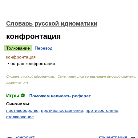
Словарь русской идиоматики
конфронтация
Толкование
Перевод
конфронтация
• острая конфронтация
Словарь русской идиоматики. . Сочетания слов со значением высокой степени
.
Academic
.
2011
.
Игры ⚽
Поможем написать реферат
Синонимы
:
противоборство
,
противопоставление
,
противостояние
,
столкновение
конфликт
концентрация