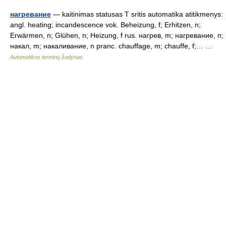
нагревание
— kaitinimas statusas T sritis automatika atitikmenys:
angl. heating; incandescence vok. Beheizung, f; Erhitzen, n;
Erwärmen, n; Glühen, n; Heizung, f rus. нагрев, m; нагревание, n;
накал, m; накаливание, n pranc. chauffage, m; chauffe, f;… …
Automatikos terminų žodynas