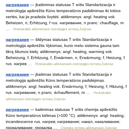
нагревание
— įkaitinimas statusas T sritis Standartizacija ir
metrologija apibrėžtis Kūno temperatūros padidinimas iki tokios
vertės, kai jis pradeda švytėti. atitikmenys: angl. heating vok.
Beheizen, n; Erhitzung, f rus. нагревание, n pranc. chauffage, m
…
Penkiakalbis aiškinamasis metrologijos terminų žodynas
нагревание
— šildymas statusas T sritis Standartizacija ir
metrologija apibrėžtis Vyksmas, kurio metu sistema gauna tam
tikrą šilumos kiekį. atitikmenys: angl. heating; warming vok.
Beheizung, f; Erhitzung, f; Erwärmen, n; Erwärmung, f; Heizung, f
rus. нагрев …
Penkiakalbis aiškinamasis metrologijos terminų žodynas
нагревание
— įkaitimas statusas T sritis Standartizacija ir
metrologija apibrėžtis Kūno temperatūros padidėjimas.
atitikmenys: angl. heating vok. Erwärmung, f; Heizung, f; Hitzung, f
rus. нагревание, n pranc. échauffement, m …
Penkiakalbis
aiškinamasis metrologijos terminų žodynas
нагревание
— kaitinimas statusas T sritis chemija apibrėžtis
Kūno temperatūros kėlimas (>100 °C). atitikmenys: angl. heating;
incandescence rus. нагрев; нагревание; накал; накаливание;
прокаливание; прокалка …
Chemijos terminų aiškinamasis žodynas