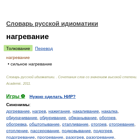
Словарь русской идиоматики
нагревание
Толкование
Перевод
нагревание
• сильное нагревание
Словарь русской идиоматики. . Сочетания слов со значением высокой степени
.
Academic
.
2011
.
Игры ⚽
Нужно сделать НИР?
Синонимы
:
догревание
,
нагрев
,
нажигание
,
накаливание
,
накалка
,
обдурачивание
,
обдуривание
,
обманывание
,
обогрев
,
обогревка
,
обштопывание
,
отапливание
,
отогрев
,
отогревание
,
отопление
,
пассерование
,
подковывание
,
подогрев
,
подогревание
,
прогревание
,
разогрев
,
разогревание
,