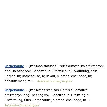
нагревание
— įkaitimas statusas T sritis automatika atitikmenys:
angl. heating vok. Beheizen, n; Erhitzung, f; Erwärmung, f rus.
нагрев, m; нагревание, n; накал, m pranc. chauffage, m;
échauffement, m …
Automatikos terminų žodynas
нагревание
— įkaitinimas statusas T sritis automatika
atitikmenys: angl. heating vok. Beheizen, n; Erhitzung, f;
Erwärmung, f rus. нагревание, n pranc. chauffage, m …
Automatikos terminų žodynas