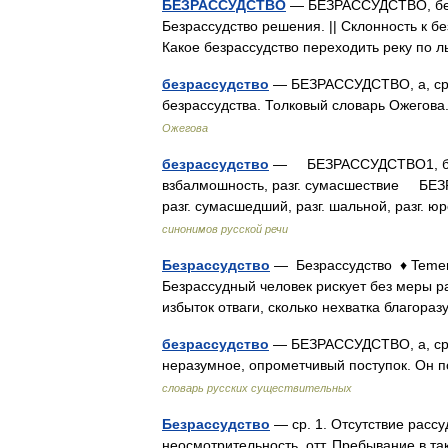
БЕЗРАССУДСТВО
— БЕЗРАССУДСТВО, безра
Безрассудство решения. || Склонность к 
Какое безрассудство переходить реку по
безрассудство
— БЕЗРАССУДСТВО, а, ср. 
безрассудства. Толковый словарь Ожегов
Ожегова
безрассудство
— БЕЗРАССУДСТВО1, безум
взбалмошность, разг. сумасшествие БЕЗ
разг. сумасшедший, разг. шальной, разг.
синонимов русской речи
Безрассудство
— Безрассудство ♦ Temer
Безрассудный человек рискует без меры ра
избыток отваги, сколько нехватка благор
безрассудство
— БЕЗРАССУДСТВО, а, ср 
неразумное, опрометчивый поступок. Он 
словарь русских существительных
Безрассудство
— ср. 1. Отсутствие рассу
неосмотрительность. отт. Пребывание в та