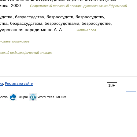
емова. 2000 …
Современный толковый словарь русского языка Ефремовой
дства, безрассудства, безрассудств, безрассудству,
ства, безрассудством, безрассудствами, безрассудстве,
нтуированная парадигма по А. А.… …
Формы слов
ловарь антонимов
сский орфографический словарь
ка
,
Реклама на сайте
18+
omla,
Drupal,
WordPress, MODx.