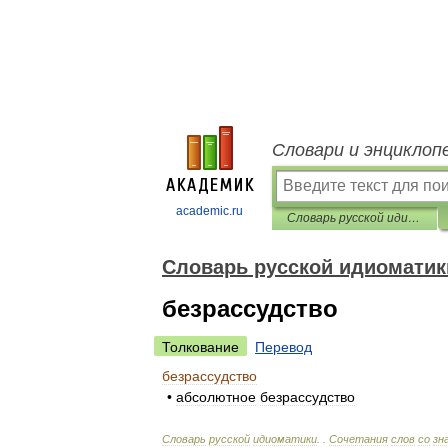
Словари и энциклоп
academic.ru
Словарь русской идиоматики
Словарь русской идиоматик
безрассудство
Толкование
Перевод
безрассудство
•
абсолютное
безрассудство
Словарь
русской
идиоматики
. .
Сочетания
слов
со
зн