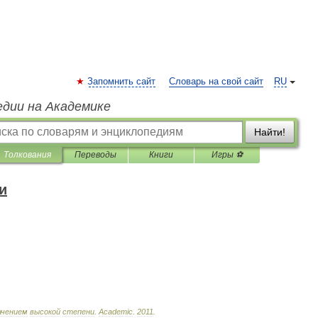
Запомнить сайт
Словарь на свой сайт
RU
едии на Академике
Найти!
Толкования
Переводы
Книги
Игры ⚽
и
ачением
высокой
степени
.
Academic
.
2011
.