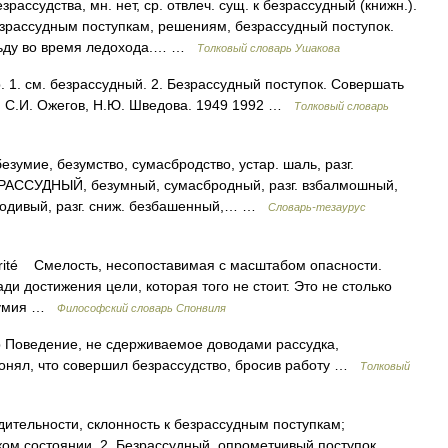
ссудства, мн. нет, ср. отвлеч. сущ. к безрассудный (книжн.).
безрассудным поступкам, решениям, безрассудный поступок.
 льду во время ледохода.… …
Толковый словарь Ушакова
1. см. безрассудный. 2. Безрассудный поступок. Совершать
а. С.И. Ожегов, Н.Ю. Шведова. 1949 1992 …
Толковый словарь
ие, безумство, сумасбродство, устар. шаль, разг.
РАССУДНЫЙ, безумный, сумасбродный, разг. взбалмошный,
 юродивый, разг. сниж. безбашенный,… …
Словарь-тезаурус
ité Смелость, несопоставимая с масштабом опасности.
ди достижения цели, которая того не стоит. Это не столько
азумия …
Философский словарь Спонвиля
Поведение, не сдерживаемое доводами рассудка,
понял, что совершил безрассудство, бросив работу …
Толковый
дительности, склонность к безрассудным поступкам;
ком состоянии. 2. Безрассудный, опрометчивый поступок.