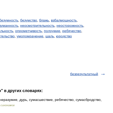
безумность
,
безумство
,
блажь
,
взбалмошность
,
думанность
,
неосмотрительность
,
неосторожность
,
льность
,
опрометчивость
,
полоумие
,
ребячество
,
тельство
,
умопомрачение
,
шаль
,
юродство
безрезультатный
" в других словарях:
еразумие, дурь, сумасшествие, ребячество, сумасбродство,
 синонимов