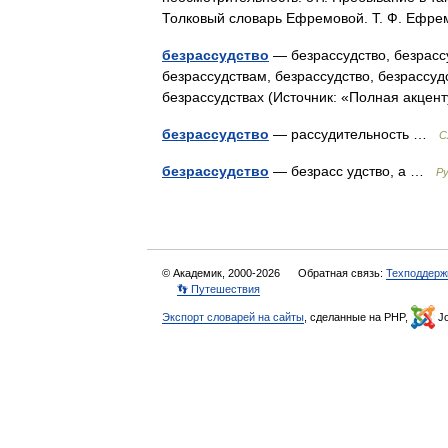
Толковый словарь Ефремовой. Т. Ф. Ефр
безрассудство
— безрассудство, безрассу
безрассудствам, безрассудство, безрассуд
безрассудствах (Источник: «Полная акце
безрассудство
— рассудительность …
С
безрассудство
— безрасс удство, а …
Ру
© Академик, 2000-2026
Обратная связь:
Техподдерж
👣 Путешествия
Экспорт словарей на сайты
, сделанные на PHP,
Jo