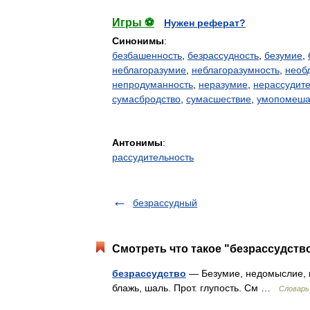
Игры ⚽
Нужен реферат?
Синонимы
:
безбашенность
,
безрассудность
,
безумие
,
неблагоразумие
,
неблагоразумность
,
необ
непродуманность
,
неразумие
,
нерассудите
сумасбродство
,
сумасшествие
,
умопомеша
Антонимы
:
рассудительность
безрассудный
Смотреть что такое "безрассудство
безрассудство
— Безумие, недомыслие, н
блажь, шаль. Прот. глупость. См …
Словарь