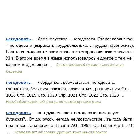
негодовать
— Древнерусское – негодовати. Старославянское
– негодовати (выражать неудовольствие, с трудом переносить).
Глагол «негодовать» заимствован из старославянского языка в
XI в. В это же время в языке использовалось и другое с тем же
корнем «год » слово …
Этимологический словарь русского языка
Семенова
негодовать
— • сердиться, возмущаться, негодовать,
взорваться, беситься, злиться, разозлиться, разъяриться Стр.
1018 Стр. 1019 Стр. 1020 Стр. 1021 Стр. 1022 Стр. 1023 …
Новый объяснительный словарь синонимов русского языка
негодовать
— негодую, ст. слав. негодовати, негодоуѭ
ἀγανακτεῖν. От др. русск. негодъ неудовольствие , въ годъ быти
нравиться , аналогично Пизани, AGI, 1955. Ср. Бернекер 1, 318
…
Этимологический словарь русского языка Макса Фасмера