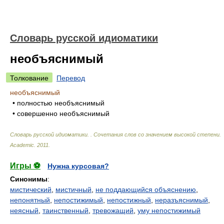
Словарь русской идиоматики
необъяснимый
Толкование
Перевод
необъяснимый
• полностью необъяснимый
• совершенно необъяснимый
Словарь русской идиоматики. . Сочетания слов со значением высокой степени
.
Academic
.
2011
.
Игры ⚽
Нужна курсовая?
Синонимы
:
мистический
,
мистичный
,
не поддающийся объяснению
,
непонятный
,
непостижимый
,
непостижный
,
неразъяснимый
,
неясный
,
таинственный
,
тревожащий
,
уму непостижимый