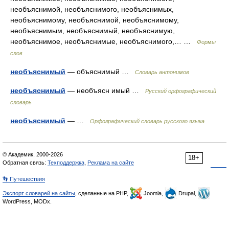
необъяснимой, необъяснимого, необъяснимых,
необъяснимому, необъяснимой, необъяснимому,
необъяснимым, необъяснимый, необъяснимую,
необъяснимое, необъяснимые, необъяснимого,… …
Формы
слов
необъяснимый
— объяснимый …
Словарь антонимов
необъяснимый
— необъясн имый …
Русский орфографический
словарь
необъяснимый
— …
Орфографический словарь русского языка
© Академик, 2000-2026
18+
Обратная связь:
Техподдержка
,
Реклама на сайте
👣 Путешествия
Экспорт словарей на сайты
, сделанные на PHP,
Joomla,
Drupal,
WordPress, MODx.