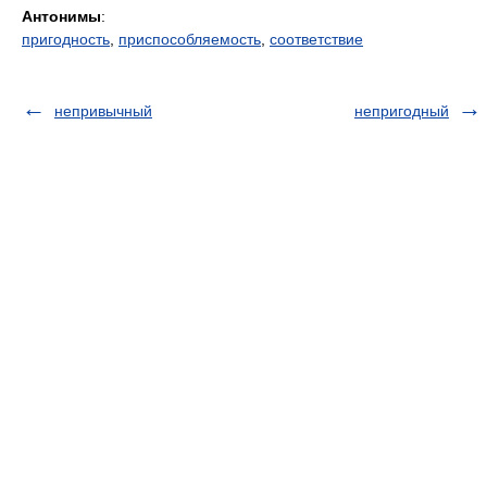
Антонимы
:
пригодность
,
приспособляемость
,
соответствие
непривычный
непригодный