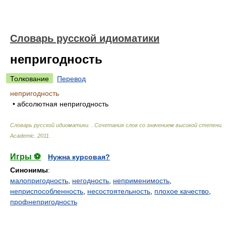
Словарь русской идиоматики
непригодность
Толкование
Перевод
непригодность
• абсолютная непригодность
Словарь русской идиоматики. . Сочетания слов со значением высокой степени
.
Academic
.
2011
.
Игры ⚽
Нужна курсовая?
Синонимы
:
малопригодность
,
негодность
,
неприменимость
,
неприспособленность
,
несостоятельность
,
плохое качество
,
профнепригодность