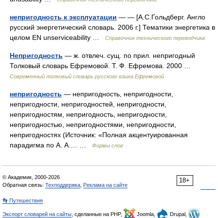
непригодность к эксплуатации
— — [А.С.Гольдберг. Англо
русский энергетический словарь. 2006 г.] Тематики энергетика в
целом EN unserviceability …
Справочник технического переводчика
Непригодность
— ж. отвлеч. сущ. по прил. непригодный
Толковый словарь Ефремовой. Т. Ф. Ефремова. 2000 …
Современный толковый словарь русского языка Ефремовой
непригодность
— непригодность, непригодности,
непригодности, непригодностей, непригодности,
непригодностям, непригодность, непригодности,
непригодностью, непригодностями, непригодности,
непригодностях (Источник: «Полная акцентуированная
парадигма по А. А.… …
Формы слов
© Академик, 2000-2026
18+
Обратная связь:
Техподдержка
,
Реклама на сайте
👣 Путешествия
Экспорт словарей на сайты
, сделанные на PHP,
Joomla,
Drupal,