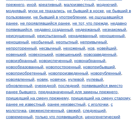
прежнего
,
иной
,
креативный
,
малоизвестный
,
моднючий
,
моднявый
,
мухи не трахались
,
не бывший в носке
,
не бывший в
пользовании
,
не бывший в употреблении
,
не ощущавшийся
ранее
,
не проявлявшийся ранее
,
не тот, что прежде
,
недавно
появившийся
,
недавно созданный
,
недержаный
,
незнакомый
,
неискушенный
,
неиспытанный
,
ненадеванный
,
неношенный
,
неношеный
,
необычный
,
неопытный
,
непривычный
,
непроторенный
,
несвычный
,
нехоженый
,
нов
,
новейший
,
новенький
,
новехонький
,
новешенький
,
новозаведенный
,
новоизбранный
,
новоиспеченный
,
новонабранный
,
новообразованный
,
новопостроенный
,
новоприбывший
,
новоприобретенный
,
новопроизведенный
,
новорубленный
,
новоявленный
,
новяк
,
новячок
,
нулевой
,
нулевый
,
обновленный
,
очередной
,
последний
,
появившийся вместо
ранее бывшего
,
предназначенный для замены прежнего
,
пришедший на смену прежнему
,
пришедший на смену старому
,
ранее не известный
,
ранее неизвестный
,
с иголочки
,
с
молоточка
,
свежеиспеченный
,
свежий
,
следующий
,
современный
,
только что появившийся
,
ценогенетический