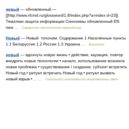
новый
— обновленный —
[[http://www.rfcmd.ru/glossword/1.8/index.php?a=index d=23]]
Тематики защита информации Синонимы обновленный EN
new …
Справочник технического переводчика
Новый
— Новый топоним. Содержание 1 Населённые пункты
1.1 Белоруссия 1.2 Россия 1.3 Украина …
Википедия
новый
— вдохнуть новую жизнь • действие, каузация, повтор
внедрять новые технологии • начало, использование возникла
новая проблема • существование / создание, субъект встретить
Новый год • ритуал встречать Новый год • ритуал вызвать
новый взрыв •… …
Глагольной сочетаемости непредметных имён