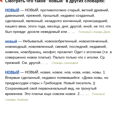
Смотреть что такое "новый" в других словарях:
НОВЫЙ
— НОВЫЙ, противополжно старый, ветхий древний,
давнишний, прежний, прошлый; недавно созданный,
сделанный, явленный; незадолго конченный, происшедший;
нашего века, этого года, месяца, дня; другой, иной, не тот, что
был прежде: доселе неведомый или… …
Толковый словарь Даля
новый
— Небывалый, новоизобретенный, новоиспеченный,
новомодный, новоявленный, свежий, последний, недавний;
новичок, новобранец, неофит, прозелит. Одет с иголочки (т.е. в
совершенно новое платье). Пальто только что с иголки. Ср.
прежний. См. другой… …
Словарь синонимов
НОВЫЙ
— НОВЫЙ, новая, новое; нов, нова, ново, новы. 1.
Впервые сделанный, недавно появившийся. «Дома новы, но
предрассудки стары.» Грибоедов. Новый писатель. ||
Сохранивший свой первоначальный вид, не тронутый
временем. Это платье еще совсем новое. 2.… …
Толковый
словарь Ушакова