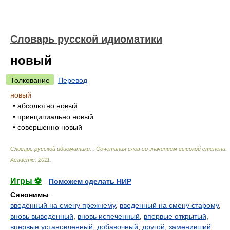
Словарь русской идиоматики
новый
Толкование
Перевод
новый
• абсолютно новый
• принципиально новый
• совершенно новый
Словарь русской идиоматики. . Сочетания слов со значением высокой степени
.
Academic
.
2011
.
Игры ⚽
Поможем сделать НИР
Синонимы
:
введенный на смену прежнему
,
введенный на смену старому
,
вновь выведенный
,
вновь испеченный
,
впервые открытый
,
впервые установленный
,
добавочный
,
другой
,
заменивший