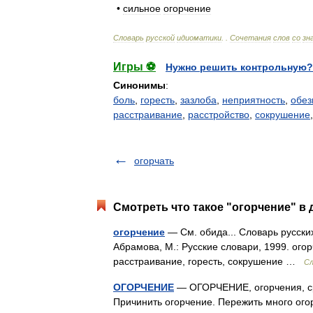
•
сильное
огорчение
Словарь
русской
идиоматики
. .
Сочетания
слов
со
зн
Игры ⚽
Нужно решить контрольную?
Синонимы
:
боль
,
горесть
,
зазлоба
,
неприятность
,
обез
расстраивание
,
расстройство
,
сокрушение
огорчать
Смотреть что такое "огорчение" в 
огорчение
— См. обида... Словарь русски
Абрамова, М.: Русские словари, 1999. огор
расстраивание, горесть, сокрушение …
Сл
ОГОРЧЕНИЕ
— ОГОРЧЕНИЕ, огорчения, ср.
Причинить огорчение. Пережить много ого