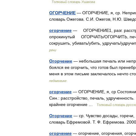
Толковый словарь Ушакова
ОГОРЧЕНИЕ
— ОГОРЧЕНИЕ, я, ср. Неприят
словарь Ожегова. С.И. Ожегов, Н.Ю. Шве
огорчение
— ОГОРЧЕНИЕ1, разг. расстр
опрокинутый ОГОРЧАТЬ/ОГОРЧИТЬ, печалит
сокрушить, убивать/убить, удручать/удручи
речи
Огорчение
— небольшая печаль или неприя
боялся ее огорчить, что готов был пренеб
меня в этом письме заключалось нечто с
педагогике
огорчение
— ОГОРЧЕНИЕ, я, ср Состояние
Син.: расстройство, печаль, удрученност
крайнее огорчение …
Толковый словарь русс
Огорчение
— ср. Чувство досады, горечи,
словарь Ефремовой. Т. Ф. Ефремова. 2
огорчение
— огорчение, огорчения, огорч