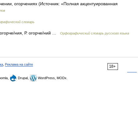
рчении, огорчениях (Источник: «Полная акцентуированная
лов
графический словарь
. огорче/ния, Р. огорче/ний …
Орфографический словарь русского языка
ка
,
Реклама на сайте
18+
omla,
Drupal,
WordPress, MODx.