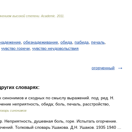
ачением
высокой
степени
.
Academic
.
2011
.
надежение
,
обезнадеживание
,
обида
,
пабида
,
печаль
,
,
чувство горечи
,
чувство неудовольствия
огорченный
других словарях:
х синонимов и сходных по смыслу выражений. под. ред. Н.
чение неприятность, обида; боль, печаль, расстройство,
оварь синонимов
 Неприятность, душевная боль, горе. Испытать огорчение.
рчений. Толковый словарь Ушакова. Д.Н. Ушаков. 1935 1940 …