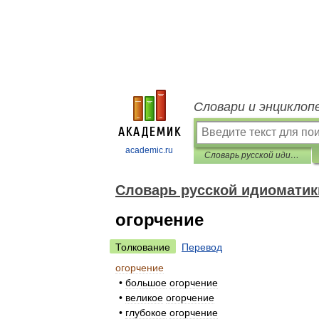
Словари и энциклоп
academic.ru
Словарь русской идиоматики
Словарь русской идиоматик
огорчение
Толкование
Перевод
огорчение
•
большое
огорчение
•
великое
огорчение
•
глубокое
огорчение