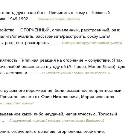
ность, душевная боль. Причинить о. кому н. Толковый
дова. 1949 1992 …
Толковый словарь Ожегова
ойство ОГОРЧЕННЫЙ, опечаленный, расстроенный, разг.
ь/опечалить, расстраивать/расстроить, сокру шать/
ть, разг., сов. разогорчить… …
Словарь-тезаурус синонимов русской
тность. Типичная реакция на огорчение – сочувствие. Я так
речь любой опасностью в угоду ей (А. Прево, Манон Леско). Для
толь жестокое и… …
Энциклопедический словарь по психологии и
 душевного переживания, боли, вызванное неприятностями;
ь. Прочитав письмо от Юрия Николаевича, Мария испытала
ких существительных
 вызванное какой либо неудачей, неприятностью. Толковый
000 …
Современный толковый словарь русского языка Ефремовой
ения, огорчений, огорчению, огорчениям, огорчение,