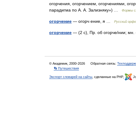
огорчения, огорчением, огорчениями, ого
парадигма по А. А. Зализняку») …
Формы с
огорчение
— огорч ение, я …
Русский орфо
огорчение
— (2 с), Пр. об огорче/нии; мн
© Академик, 2000-2026
Обратная связь:
Техподдерж
👣 Путешествия
Экспорт словарей на сайты
, сделанные на PHP,
Jo