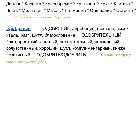
Диалог * Клевета * Красноречие * Краткость * Крик * Критика *
Лесть * Молчание * Мысль * Насмешка * Обещание * Острота *
…
Сводная энциклопедия афоризмов
одобрение
— ОДОБРЕНИЕ, апробация, похвала, высок.
хвала, разг., шутл. благословение ОДОБРИТЕЛЬНЫЙ,
благоприятный, лестный, положительный, похвальный,
сочувственный, хороший, шутл. комплиментарный, книжн.
позитивный ОДОБРЯТЬ/ОДОБРИТЬ,… …
Словарь-тезаурус
синонимов русской речи