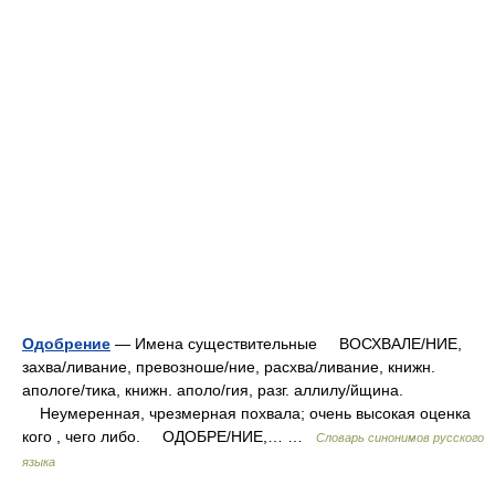
Одобрение
— Имена существительные ВОСХВАЛЕ/НИЕ,
захва/ливание, превозноше/ние, расхва/ливание, книжн.
апологе/тика, книжн. аполо/гия, разг. аллилу/йщина.
Неумеренная, чрезмерная похвала; очень высокая оценка
кого , чего либо. ОДОБРЕ/НИЕ,… …
Словарь синонимов русского
языка