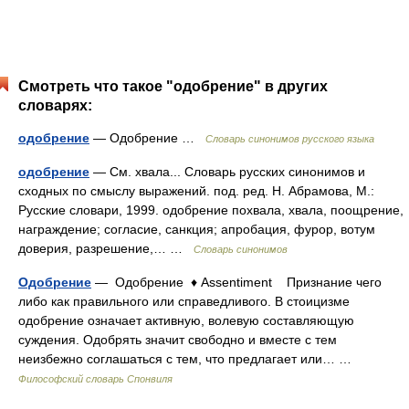
Смотреть что такое "одобрение" в других
словарях:
одобрение
— Одобрение …
Словарь синонимов русского языка
одобрение
— См. хвала... Словарь русских синонимов и
сходных по смыслу выражений. под. ред. Н. Абрамова, М.:
Русские словари, 1999. одобрение похвала, хвала, поощрение,
награждение; согласие, санкция; апробация, фурор, вотум
доверия, разрешение,… …
Словарь синонимов
Одобрение
— Одобрение ♦ Assentiment Признание чего
либо как правильного или справедливого. В стоицизме
одобрение означает активную, волевую составляющую
суждения. Одобрять значит свободно и вместе с тем
неизбежно соглашаться с тем, что предлагает или… …
Философский словарь Спонвиля