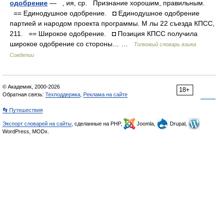
одобрение
— , ия, ср. Признание хорошим, правильным.
== Единодушное одобрение. ◘ Единодушное одобрение
партией и народом проекта программы. М лы 22 съезда КПСС,
211. == Широкое одобрение. ◘ Позиция КПСС получила
широкое одобрение со стороны… …
Толковый словарь языка
Совдепии
© Академик, 2000-2026
18+
Обратная связь:
Техподдержка
,
Реклама на сайте
👣 Путешествия
Экспорт словарей на сайты
, сделанные на PHP,
Joomla,
Drupal,
WordPress, MODx.