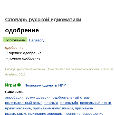
Словарь русской идиоматики
одобрение
Толкование
Перевод
одобрение
• горячее одобрение
• полное одобрение
Словарь русской идиоматики. . Сочетания слов со значением высокой степени
.
Academic
.
2011
.
Игры ⚽
Поможем сделать НИР
Синонимы
:
апробация
,
вотум доверия
,
одобрительный отзыв
,
положительный отзыв
,
похвала
,
похвальба
,
похвальный отзыв
,
превознесение
,
признание допустимым
,
признание
правильным
,
признание хорошим
,
принятие
,
разрешение
,