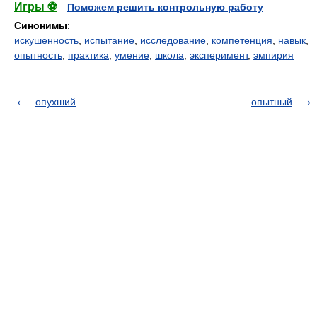
Игры ⚽
Поможем решить контрольную работу
Синонимы
:
искушенность
,
испытание
,
исследование
,
компетенция
,
навык
,
опытность
,
практика
,
умение
,
школа
,
эксперимент
,
эмпирия
опухший
опытный