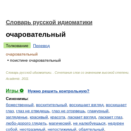
Словарь русской идиоматики
очаровательный
Толкование
Перевод
очаровательный
• поистине очаровательный
Словарь русской идиоматики. . Сочетания слов со значением высокой степени
.
Academic
.
2011
.
Игры ⚽
Нужно решить контрольную?
Синонимы
:
божественный
,
восхитительный
,
восхищает взгляд
,
восхищает
глаз
,
глаз не отведешь
,
глаз не оторвешь
,
гламурный
,
загляденье
,
красивый
,
красота
,
ласкает взгляд
,
ласкает глаз
,
любо-дорого глядеть
,
магический
,
не налюбуешься
,
недурен
собой
,
неотразимый
,
непостижимый
,
обаятельный
,