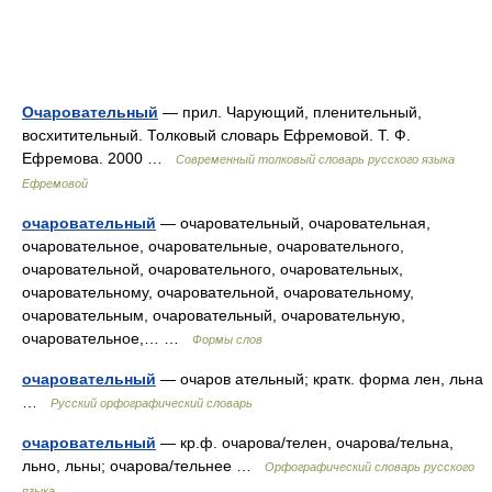
Очаровательный
— прил. Чарующий, пленительный,
восхитительный. Толковый словарь Ефремовой. Т. Ф.
Ефремова. 2000 …
Современный толковый словарь русского языка
Ефремовой
очаровательный
— очаровательный, очаровательная,
очаровательное, очаровательные, очаровательного,
очаровательной, очаровательного, очаровательных,
очаровательному, очаровательной, очаровательному,
очаровательным, очаровательный, очаровательную,
очаровательное,… …
Формы слов
очаровательный
— очаров ательный; кратк. форма лен, льна
…
Русский орфографический словарь
очаровательный
— кр.ф. очарова/телен, очарова/тельна,
льно, льны; очарова/тельнее …
Орфографический словарь русского
языка