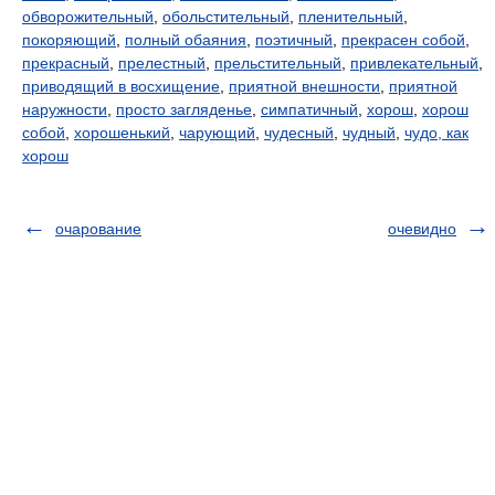
обворожительный
,
обольстительный
,
пленительный
,
покоряющий
,
полный обаяния
,
поэтичный
,
прекрасен собой
,
прекрасный
,
прелестный
,
прельстительный
,
привлекательный
,
приводящий в восхищение
,
приятной внешности
,
приятной
наружности
,
просто загляденье
,
симпатичный
,
хорош
,
хорош
собой
,
хорошенький
,
чарующий
,
чудесный
,
чудный
,
чудо, как
хорош
очарование
очевидно