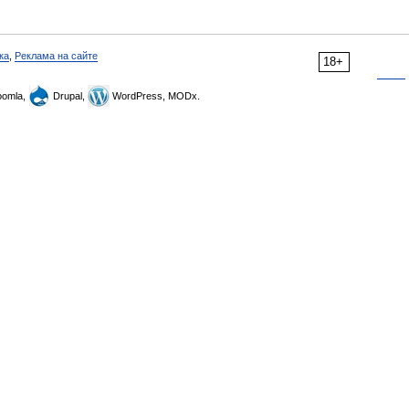
ка
,
Реклама на сайте
18+
omla,
Drupal,
WordPress, MODx.