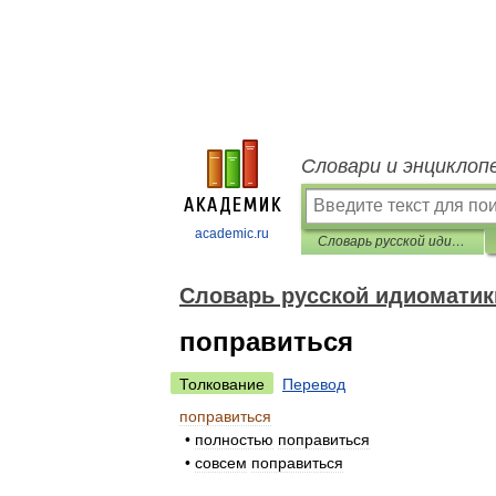
Словари и энциклоп
academic.ru
Словарь русской идиоматики
Словарь русской идиоматик
поправиться
Толкование
Перевод
поправиться
•
полностью
поправиться
•
совсем
поправиться