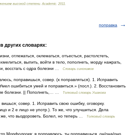
ачением
высокой
степени
.
Academic
.
2011
.
поправка
в других словарях:
изни, отлежаться, оклематься, отъесться, растолстеть,
хмелиться, выпить, войти в тело, пополнеть, морду нажрать,
оги, восстать с одра болезни …
Словарь синонимов
ь, поправишься, совер. (к поправляться). 1. Исправить
Умел ошибиться умей и поправиться.» (посл.). 2. Восстановить
сле болезни. || Пополнеть,… …
Толковый словарь Ушакова
шься; совер. 1. Исправить свою ошибку, оговорку.
ицо и 2 е лицо не употр.). То же, что улучшиться. Дела
о же, что выздороветь. Болел, но теперь …
Толковый словарь
 часто Морфология: я поправлюсь, ты поправишься, он/она/оно