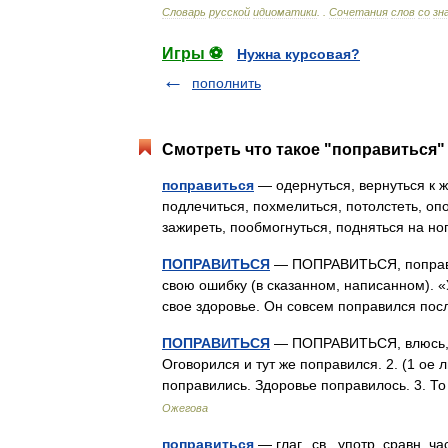
Словарь
русской
идиоматики
. .
Сочетания
слов
со
зн
Игры ⚽
Нужна курсовая?
пополнить
Смотреть что такое "поправиться" 
поправиться
— одернуться, вернуться к ж
подлечиться, похмелиться, потолстеть, опо
зажиреть, пообмогнуться, подняться на н
ПОПРАВИТЬСЯ
— ПОПРАВИТЬСЯ, поправлюс
свою ошибку (в сказанном, написанном). «
свое здоровье. Он совсем поправился по
ПОПРАВИТЬСЯ
— ПОПРАВИТЬСЯ, влюсь, ви
Оговорился и тут же поправился. 2. (1 ое л
поправились. Здоровье поправилось. 3. Т
Ожегова
поправиться
— глаг., св., употр. сравн.