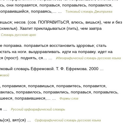
ь, они поправятся, поправься, поправьтесь, поправился,
, поправившийся, поправясь,… …
Толковый словарь Дмитриева
ься; несов. (сов. ПОПРАВИТЬСЯ, влюсь, вишься), чем и без
охмелья). Хватит прикладываться (пить), чем завтра
…
Словарь русского арго
 поправка. поправиться восстановить здоровье; стать
стать на ноги. выздоравливать. идти на поправку. идет на
ться (прост). поднять, ся… …
Идеографический словарь русского языка
олковый словарь Ефремовой. Т. Ф. Ефремова. 2000 …
емовой
 поправимся, поправишься, поправитесь, поправится,
вилась, поправилось, поправились, поправься, поправьтесь,
ившееся, поправившиеся,… …
Формы слов
тся …
Русский орфографический словарь
ишь(ся), вят(ся) …
Орфографический словарь русского языка