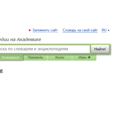
Запомнить сайт
Словарь на свой сайт
RU
едии на Академике
Найти!
Толкования
Переводы
Книги
Игры ⚽
и