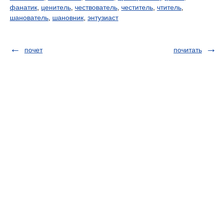
фанатик
,
ценитель
,
чествователь
,
честитель
,
чтитель
,
шанователь
,
шановник
,
энтузиаст
почет
почитать