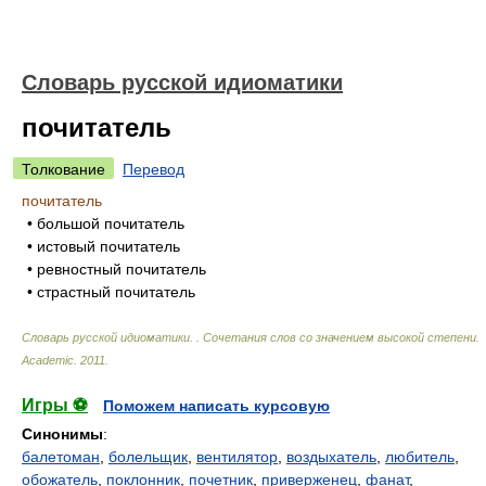
Словарь русской идиоматики
почитатель
Толкование
Перевод
почитатель
• большой почитатель
• истовый почитатель
• ревностный почитатель
• страстный почитатель
Словарь русской идиоматики. . Сочетания слов со значением высокой степени
.
Academic
.
2011
.
Игры ⚽
Поможем написать курсовую
Синонимы
:
балетоман
,
болельщик
,
вентилятор
,
воздыхатель
,
любитель
,
обожатель
,
поклонник
,
почетник
,
приверженец
,
фанат
,