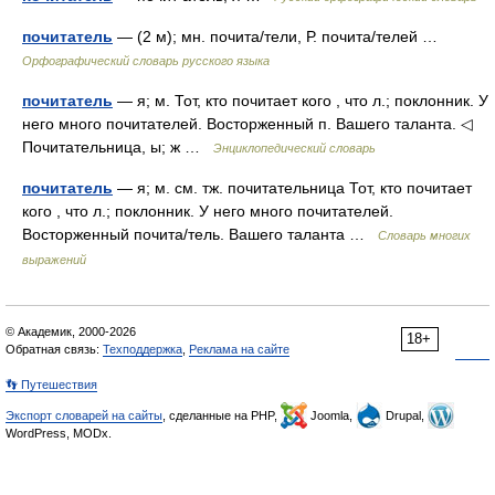
почитатель
— (2 м); мн. почита/тели, Р. почита/телей …
Орфографический словарь русского языка
почитатель
— я; м. Тот, кто почитает кого , что л.; поклонник. У
него много почитателей. Восторженный п. Вашего таланта. ◁
Почитательница, ы; ж …
Энциклопедический словарь
почитатель
— я; м. см. тж. почитательница Тот, кто почитает
кого , что л.; поклонник. У него много почитателей.
Восторженный почита/тель. Вашего таланта …
Словарь многих
выражений
© Академик, 2000-2026
18+
Обратная связь:
Техподдержка
,
Реклама на сайте
👣 Путешествия
Экспорт словарей на сайты
, сделанные на PHP,
Joomla,
Drupal,
WordPress, MODx.