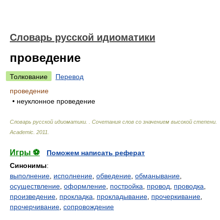
Словарь русской идиоматики
проведение
Толкование
Перевод
проведение
• неуклонное проведение
Словарь русской идиоматики. . Сочетания слов со значением высокой степени
.
Academic
.
2011
.
Игры ⚽
Поможем написать реферат
Синонимы
:
выполнение
,
исполнение
,
обведение
,
обманывание
,
осуществление
,
оформление
,
постройка
,
провод
,
проводка
,
произведение
,
прокладка
,
прокладывание
,
прочеркивание
,
прочерчивание
,
сопровождение