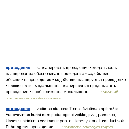
проведение
— запланировать проведение • модальность,
планирование обеспечивать проведение • содействие
обеспечить проведение • содействие планируется проведение
• пассив на ся, модальность, планирование предполагать
проведение • необходимость, модальность… …
Глагольной
сочетаемости непредметных имён
проведение
— vedimas statusas T sritis švietimas apibrėžtis
Vadovavimas kuriai nors pedagoginei veiklai, pvz., pamokos,
klasės susirinkimo vedimas ir pan. atitikmenys: angl. conduct vok.
Führung rus. проведение …
Enciklopedinis edukologijos žodynas