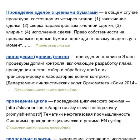
Проведение сделок с ценными бумагами
— в общем случае
процедура, состоящая из четырех этапов: (1) заключение
сделки; (2) сверка параметров заключенной сделки; (3)
клиринг; (4) исполнение сделки. Право собственности на
продаваемые ценные бумаги переходит к новому владельцу в
момент… …
Финансовый словарь
проведение (допинг-)тестов
— проведение анализов Этапы
процедуры допинг контроля, включающие разработку плана
проведения тестов, отбор и обработку проб и их
транспортировку в лабораторию допинг контроля.
[Департамент лингвистических услуг Оргкомитета «Сочи 2014»
…
Справочник технического переводчика
проведение цикла
— проведение циклического режима —
[http://slovarionline.ru/anglo russkiy slovar neftegazovoy
promyishlennosti/] Тематики нефтегазовая промышленность
Синонимы проведение циклического режима EN cycling …
Справочник технического переводчика
проведение в жизнь
— выполнение, свершение, исполнение,