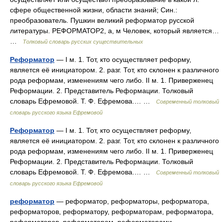
сфере общественной жизни, области знаний; Син.:
преобразователь. Пушкин великий реформатор русской
литературы. РЕФОРМАТОР2, а, м Человек, который является…
…
Толковый словарь русских существительных
Реформатор
— I м. 1. Тот, кто осуществляет реформу,
является её инициатором. 2. разг. Тот, кто склонен к различного
рода реформам, изменениям чего либо. II м. 1. Приверженец
Реформации. 2. Представитель Реформации. Толковый
словарь Ефремовой. Т. Ф. Ефремова.… …
Современный толковый
словарь русского языка Ефремовой
Реформатор
— I м. 1. Тот, кто осуществляет реформу,
является её инициатором. 2. разг. Тот, кто склонен к различного
рода реформам, изменениям чего либо. II м. 1. Приверженец
Реформации. 2. Представитель Реформации. Толковый
словарь Ефремовой. Т. Ф. Ефремова.… …
Современный толковый
словарь русского языка Ефремовой
реформатор
— реформатор, реформаторы, реформатора,
реформаторов, реформатору, реформаторам, реформатора,