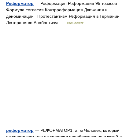
Реформатор
— Реформация Реформация 95 тезисов
Формула согласия Контрреформация Движения и
деноминации Протестантизм Реформация в Германии
Лютеранство Анабаптизм …
Википедия
реформатор
— РЕФОРМАТОР1, а, м Человек, который
осуществляет или осуществил преобразование в какой л.