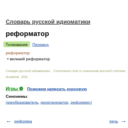
Словарь русской идиоматики
реформатор
Толкование
Перевод
реформатор
• великий реформатор
Словарь русской идиоматики. . Сочетания слов со значением высокой степени
.
Academic
.
2011
.
Игры ⚽
Поможем написать курсовую
Синонимы
:
преобразователь
,
реорганизатор
,
реформист
реформа
речь