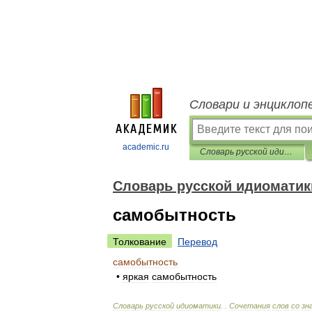
Словари и энциклоп
academic.ru
Словарь русской идиоматики
Словарь русской идиоматик
самобытность
Толкование
Перевод
самобытность
•
яркая
самобытность
Словарь
русской
идиоматики
. .
Сочетания
слов
со
зн