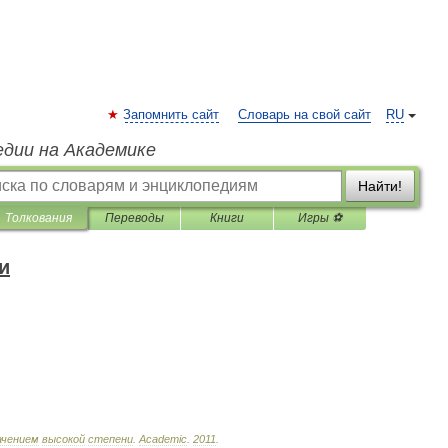
Запомнить сайт
Словарь на свой сайт
RU
едии на Академике
Найти!
Толкования
Переводы
Книги
Игры ⚽
и
ачением
высокой
степени
.
Academic
.
2011
.