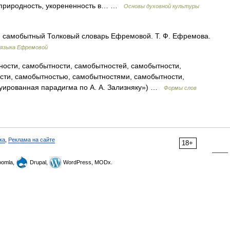
о природность, укорененность в… …
Основы духовной культуры
л. самобытный Толковый словарь Ефремовой. Т. Ф. Ефремова.
 языка Ефремовой
ости, самобытности, самобытностей, самобытности,
сти, самобытностью, самобытностями, самобытности,
туированная парадигма по А. А. Зализняку») …
Формы слов
ка
,
Реклама на сайте
18+
omla,
Drupal,
WordPress, MODx.