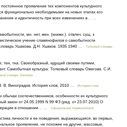
тоянное проявление тех компонентов культурного
тся функционально необходимыми на новых этапах его
ранение и идентичность при всех изменениях в… …
тности, мн. нет, жен. (книжн.). отвлеч. сущ. к
истическое учение славянофилов о самобытности
 словарь Ушакова. Д.Н. Ушаков. 1935 1940 …
Толковый словарь
тен, тна. Своеобразный, идущий своими путями,
ант. Самобытная культура. Толковый словарь Ожегова. С.И.
овый словарь Ожегова
. В. Виноградов. История слов, 2010 …
История слов
 обычаи соотечественников, особенности их культурного
ый закон от 24.05.1999 N 99 ФЗ (ред. от 23.07.2010) О
Федерации в отношении… …
Официальная терминология
стика личности и ее поведения, выражающаяся, во первых,
нальное проявление, не похожее на другие, массовые,