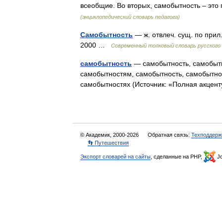
всеобщие. Во вторых, самобытность – эт
(энциклопедический словарь педагога)
Самобытность
— ж. отвлеч. сущ. по при
2000 …
Современный толковый словарь русского
самобытность
— самобытность, самобытн
самобытностям, самобытность, самобытно
самобытностях (Источник: «Полная акцен
© Академик, 2000-2026
Обратная связь:
Техподдерж
👣 Путешествия
Экспорт словарей на сайты
, сделанные на PHP,
Jo