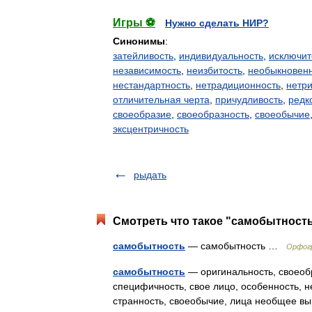
Игры ⚽
Нужно сделать НИР?
Синонимы
:
затейливость
,
индивидуальность
,
исключит
независимость
,
неизбитость
,
необыкновен
нестандартность
,
нетрадиционность
,
нетр
отличительная черта
,
причудливость
,
редк
своеобразие
,
своеобразность
,
своеобычие
эксцентричность
рыдать
Смотреть что такое "самобытность
самобытность
— самобытность …
Орфогр
самобытность
— оригинальность, своеобр
специфичность, свое лицо, особенность, н
странность, своеобычие, лица необщее в