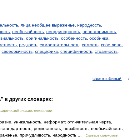
ельность
,
лица необщее выраженье
,
народность
,
ность
,
необычайность
,
неординарность
,
неповторимость
,
ивиальность
,
оригинальность
,
особенность
,
особинка
,
остность
,
редкость
,
самостоятельность
,
самость
,
свое лицо
,
,
своеобычность
,
специфика
,
специфичность
,
странность
,
самолюбивый
" в других словарях:
афический словарь-справочник
азие, уникальность, неформат; отличительная черта,
естандартность, редкостность, неизбитость, необычайность,
ыраженье, причудливость, народность …
Словарь синонимов