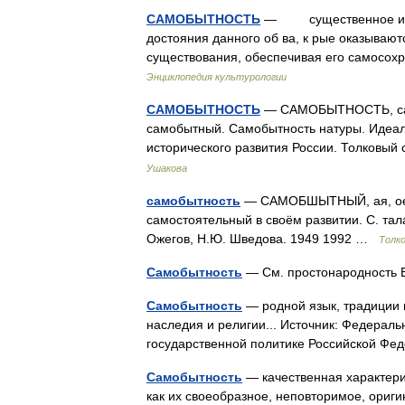
САМОБЫТНОСТЬ
— существенное и пос
достояния данного об ва, к рые оказываю
существования, обеспечивая его самосох
Энциклопедия культурологии
САМОБЫТНОСТЬ
— САМОБЫТНОСТЬ, самобы
самобытный. Самобытность натуры. Идеал
исторического развития России. Толковый
Ушакова
самобытность
— САМОБШЫТНЫЙ, ая, ое; 
самостоятельный в своём развитии. С. тал
Ожегов, Н.Ю. Шведова. 1949 1992 …
Толк
Самобытность
— См. простонародность В
Самобытность
— родной язык, традиции и
наследия и религии... Источник: Федеральн
государственной политике Российской 
Самобытность
— качественная характери
как их своеобразное, неповторимое, ориги