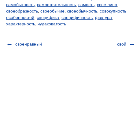
самобытность
,
самостоятельность
,
самость
,
свое лицо
,
своеобразность
,
своеобычие
,
своеобычность
,
совокупность
особенностей
,
специфика
,
специфичность
,
фактура
,
характерность
,
чудаковатость
своенравный
свой