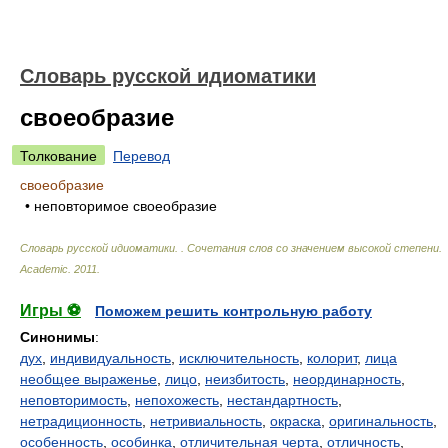
Словарь русской идиоматики
своеобразие
Толкование
Перевод
своеобразие
• неповторимое своеобразие
Словарь русской идиоматики. . Сочетания слов со значением высокой степени
.
Academic
.
2011
.
Игры ⚽
Поможем решить контрольную работу
Синонимы
:
дух
,
индивидуальность
,
исключительность
,
колорит
,
лица
необщее выраженье
,
лицо
,
неизбитость
,
неординарность
,
неповторимость
,
непохожесть
,
нестандартность
,
нетрадиционность
,
нетривиальность
,
окраска
,
оригинальность
,
особенность
,
особинка
,
отличительная черта
,
отличность
,