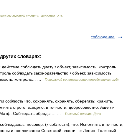
ачением
высокой
степени
.
Academic
.
2011
.
соблюдение
 других словарях:
действие соблюдать диету • объект, зависимость, контроль
нтроль соблюдать законодательство • объект, зависимость,
исимость, контроль… …
Глагольной сочетаемости непредметных имён
соблюсть что, сохранять, охранять, сберегать; хранить,
олнять строго, всецело, в точности, добросовестно. Аще ли
и, Матф. Соблюдать обряды,… …
Толковый словарь Даля
людаешь, несовер. (к соблюсти), что. Исполнять в точности,
аконы и предписания Советской власти…» Ленин. Толковый