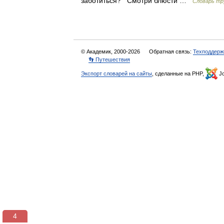
заботиться? Смотри блюсти …
Словарь тр
© Академик, 2000-2026
Обратная связь:
Техподдерж
👣 Путешествия
Экспорт словарей на сайты
, сделанные на PHP,
Jo
4