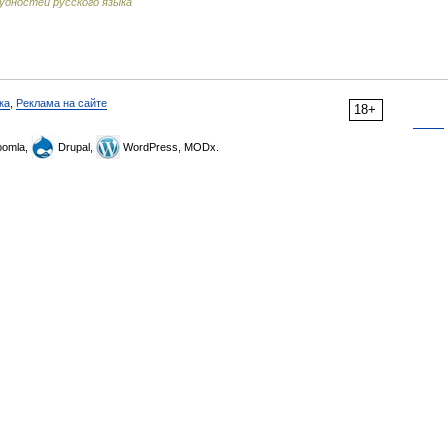
удностей русского языка
ка
,
Реклама на сайте
18+
omla,
Drupal,
WordPress, MODx.