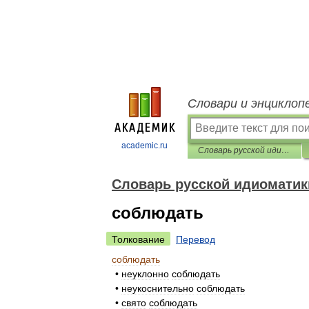
Словари и энциклоп
academic.ru
Словарь русской идиоматики
Словарь русской идиоматик
соблюдать
Толкование
Перевод
соблюдать
•
неуклонно
соблюдать
•
неукоснительно
соблюдать
•
свято
соблюдать