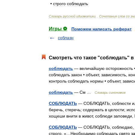
•
строго
соблюдать
Словарь
русской
идиоматики
. .
Сочетания
слов
со
зн
Игры ⚽
Поможем написать реферат
соблазн
Смотреть что такое "соблюдать" в
соблюдать
— величайшую осторожность • 
соблюдать закон • объект, зависимость, ко
контроль соблюдать нормы • объект, зав
соблюдать
— См …
Словарь синонимов
СОБЛЮДАТЬ
— СОБЛЮДАТЬ, соблюсти или 
беречь, стеречь; содержать в целости; исп
хощеши внити в живот, соблюди заповед
СОБЛЮДАТЬ
— СОБЛЮДАТЬ, соблюдаю, соб
строго. «…Необходимо соблюдать свято з