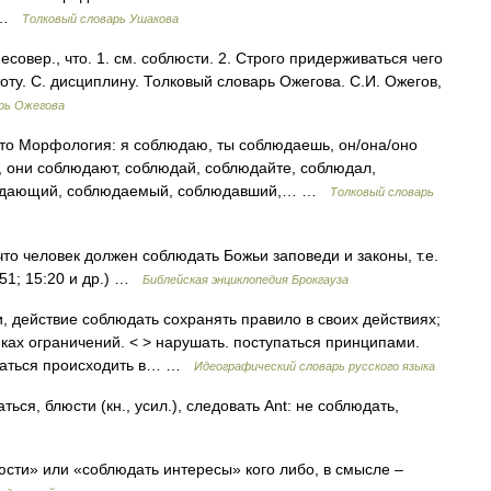
0 …
Толковый словарь Ушакова
вер., что. 1. см. соблюсти. 2. Строго придерживаться чего
стоту. С. дисциплину. Толковый словарь Ожегова. С.И. Ожегов,
рь Ожегова
часто Морфология: я соблюдаю, ты соблюдаешь, он/она/оно
 они соблюдают, соблюдай, соблюдайте, соблюдал,
людающий, соблюдаемый, соблюдавший,… …
Толковый словарь
то человек должен соблюдать Божьи заповеди и законы, т.е.
:51; 15:20 и др.) …
Библейская энциклопедия Брокгауза
, действие соблюдать сохранять правило в своих действиях;
мках ограничений. < > нарушать. поступаться принципами.
юдаться происходить в… …
Идеографический словарь русского языка
ься, блюсти (кн., усил.), следовать Ant: не соблюдать,
сти» или «соблюдать интересы» кого либо, в смысле –