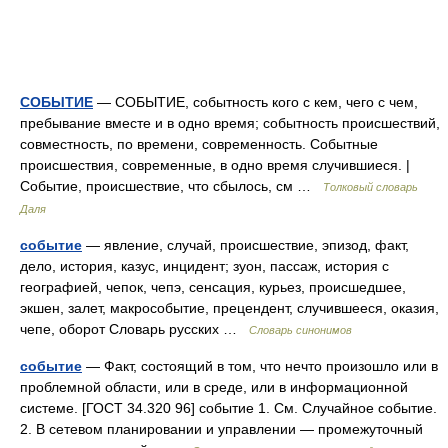
СОБЫТИЕ
— СОБЫТИЕ, событность кого с кем, чего с чем,
пребывание вместе и в одно время; событность происшествий,
совместность, по времени, современность. Событные
происшествия, современные, в одно время случившиеся. |
Событие, происшествие, что сбылось, см …
Толковый словарь
Даля
событие
— явление, случай, происшествие, эпизод, факт,
дело, история, казус, инцидент; зуон, пассаж, история с
географией, чепок, чепэ, сенсация, курьез, происшедшее,
экшен, залет, макрособытие, прецендент, случившееся, оказия,
чепе, оборот Словарь русских …
Словарь синонимов
событие
— Факт, состоящий в том, что нечто произошло или в
проблемной области, или в среде, или в информационной
системе. [ГОСТ 34.320 96] событие 1. См. Случайное событие.
2. В сетевом планировании и управлении — промежуточный