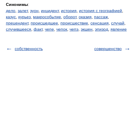
Синонимы
:
дело
,
залет
,
зуон
,
инцидент
,
история
,
история с географией
,
казус
,
курьез
,
макрособытие
,
оборот
,
оказия
,
пассаж
,
прецендент
,
происшедшее
,
происшествие
,
сенсация
,
случай
,
случившееся
,
факт
,
чепе
,
чепок
,
чепэ
,
экшен
,
эпизод
,
явление
собственность
совершенство