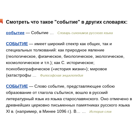
Смотреть что такое "событие" в других словарях:
событие
— Событие …
Словарь синонимов русского языка
СОБЫТИЕ
— имеет широкий спектр как общих, так и
специальных толкований: как природное явление
(геологическое, физическое, биологическое, экологическое,
космологическое и т.п.); как С. историческое;
психобиографическое («история жизни»); мировое
(катастрофы …
Философская энциклопедия
СОБЫТИЕ
— Слово событие, представляющее собою
образование от глагола събытися, вошло в русский
литературный язык из языка старославянского. Оно отмечено в
древнейших церковно письменных памятниках русского языка
XI в. (например, в Минее 1096 г.). В… …
История слов