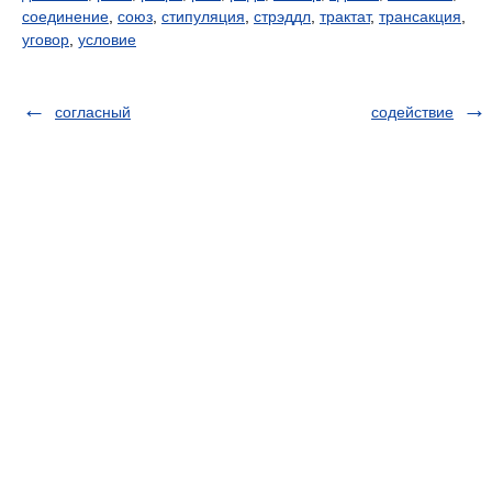
соединение
,
союз
,
стипуляция
,
стрэддл
,
трактат
,
трансакция
,
уговор
,
условие
согласный
содействие