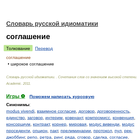
Словарь русской идиоматики
соглашение
Толкование
Перевод
соглашение
• широкое соглашение
Словарь русской идиоматики. . Сочетания слов со значением высокой степени
.
Academic
.
2011
.
Игры ⚽
Поможем написать курсовую
Синонимы
:
modus vivendi
,
взаимное согласие
,
договор
,
договоренность
,
единство
,
заговор
,
интерим
,
ковенант
,
компромисс
,
конвенция
,
консорциум
,
контракт
,
корнер
,
мировая
,
модус вивенди
,
модус
проседенти
,
опцион
,
пакт
,
прелиминарии
,
протокол
,
пул
,
рек-
джоббинг
,
репо
,
ретра
,
ринг
,
ряда
,
сговор
,
сделка
,
согласие
,