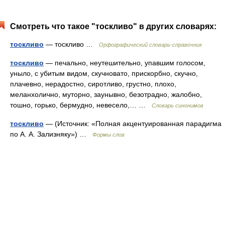
Смотреть что такое "тоскливо" в других словарях:
тоскливо
— тоскливо …
Орфографический словарь-справочник
тоскливо
— печально, неутешительно, упавшим голосом,
уныло, с убитым видом, скучновато, прискорбно, скучно,
плачевно, нерадостно, сиротливо, грустно, плохо,
меланхолично, муторно, заунывно, безотрадно, жалобно,
тошно, горько, бермудно, невесело,… …
Словарь синонимов
тоскливо
— (Источник: «Полная акцентуированная парадигма
по А. А. Зализняку») …
Формы слов