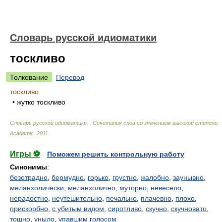
Словарь русской идиоматики
тоскливо
Толкование
Перевод
тоскливо
• жутко тоскливо
Словарь русской идиоматики. . Сочетания слов со значением высокой степени
.
Academic
.
2011
.
Игры ⚽
Поможем решить контрольную работу
Синонимы
:
безотрадно
,
бермудно
,
горько
,
грустно
,
жалобно
,
заунывно
,
меланхолически
,
меланхолично
,
муторно
,
невесело
,
нерадостно
,
неутешительно
,
печально
,
плачевно
,
плохо
,
прискорбно
,
с убитым видом
,
сиротливо
,
скучно
,
скучновато
,
тошно
,
уныло
,
упавшим голосом