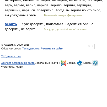
ты веришь, он/она/оно верит, мы верим, вы верите, они верят,
верь, верьте, верил, верила, верило, верили, верящий,
веривший, веря; св. поверить 1. Когда вы верите во что либо,
вы убеждены в этом …
Толковый словарь Дмитриева
верить
— Syn: доверять, полагаться, надеяться Ant: не
доверять, не верить …
Тезаурус русской деловой лексики
© Академик, 2000-2026
18+
Обратная связь:
Техподдержка
,
Реклама на сайте
👣 Путешествия
Экспорт словарей на сайты
, сделанные на PHP,
Joomla,
Drupal,
WordPress, MODx.