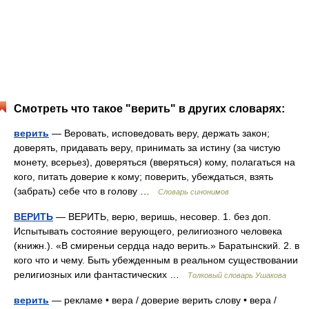
Смотреть что такое "верить" в других словарях:
верить
— Веровать, исповедовать веру, держать закон;
доверять, придавать веру, принимать за истину (за чистую
монету, всерьез), доверяться (вверяться) кому, полагаться на
кого, питать доверие к кому; поверить, убеждаться, взять
(забрать) себе что в голову …
Словарь синонимов
ВЕРИТЬ
— ВЕРИТЬ, верю, веришь, несовер. 1. без доп.
Испытывать состояние верующего, религиозного человека
(книжн.). «В смиреньи сердца надо верить.» Баратынский. 2. в
кого что и чему. Быть убежденным в реальном существовании
религиозных или фантастических …
Толковый словарь Ушакова
верить
— рекламе • вера / доверие верить слову • вера /