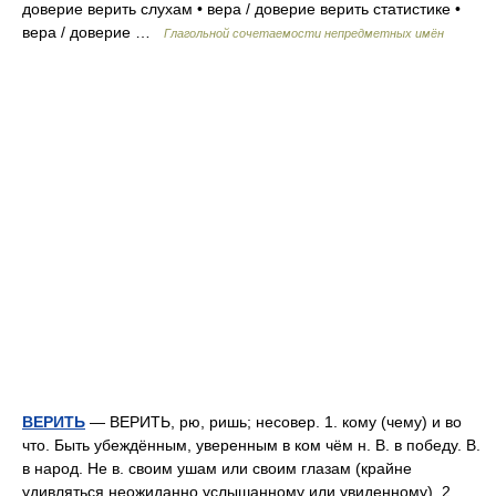
доверие верить слухам • вера / доверие верить статистике •
вера / доверие …
Глагольной сочетаемости непредметных имён
ВЕРИТЬ
— ВЕРИТЬ, рю, ришь; несовер. 1. кому (чему) и во
что. Быть убеждённым, уверенным в ком чём н. В. в победу. В.
в народ. Не в. своим ушам или своим глазам (крайне
удивляться неожиданно услышанному или увиденному). 2.