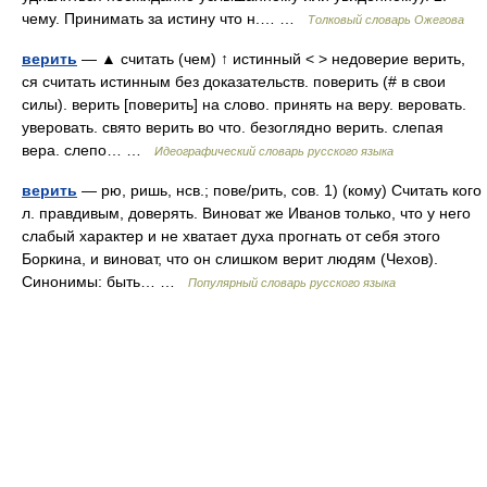
чему. Принимать за истину что н.… …
Толковый словарь Ожегова
верить
— ▲ считать (чем) ↑ истинный < > недоверие верить,
ся считать истинным без доказательств. поверить (# в свои
силы). верить [поверить] на слово. принять на веру. веровать.
уверовать. свято верить во что. безоглядно верить. слепая
вера. слепо… …
Идеографический словарь русского языка
верить
— рю, ришь, нсв.; пове/рить, сов. 1) (кому) Считать кого
л. правдивым, доверять. Виноват же Иванов только, что у него
слабый характер и не хватает духа прогнать от себя этого
Боркина, и виноват, что он слишком верит людям (Чехов).
Синонимы: быть… …
Популярный словарь русского языка