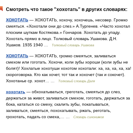
Смотреть что такое "хохотать" в других словарях:
ХОХОТАТЬ
— ХОХОТАТЬ, хохочу, хохочешь, несовер. Громко
смеяться. «Хохотали они до слез.» А.Тургенев. «Часто хохотал
плоским шуткам Костякова.» Гончаров. Хохотать до упаду.
Хохотать прямо в лицо. Толковый словарь Ушакова. Д.Н.
Ушаков. 1935 1940 …
Толковый словарь Ушакова
ХОХОТАТЬ
— ХОХОТАТЬ, громко смеяться, заливаться
смехом или гоготать. Хохочи, коли зубы хороши (коли зубы не
болят)! Хохлатые хохотуши хохотом хохотали: ха, ха, ха, ха, ха!
скороговорка. Кто как хочет, тот так и хохочет (так и сокочет).
Хохотанье ср. хохот… …
Толковый словарь Даля
хохотать
— обхохатываться, греготать, смеяться до слез,
держаться за живот, заливаться смехом, гоготать, держаться за
бока, кататься со смеху, скалить зубы, покатываться,
заливаться, смеяться, похохатывать, ржать, реготать,
грохотать, падать со смеха,… …
Словарь синонимов