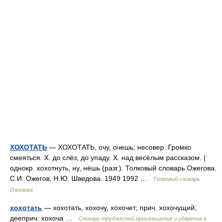
ХОХОТАТЬ
— ХОХОТАТЬ, очу, очешь; несовер. Громко
смеяться. Х. до слёз, до упаду. Х. над весёлым рассказом. |
однокр. хохотнуть, ну, нёшь (разг.). Толковый словарь Ожегова.
С.И. Ожегов, Н.Ю. Шведова. 1949 1992 …
Толковый словарь
Ожегова
хохотать
— хохотать, хохочу, хохочет; прич. хохочущий;
дееприч. хохоча …
Словарь трудностей произношения и ударения в