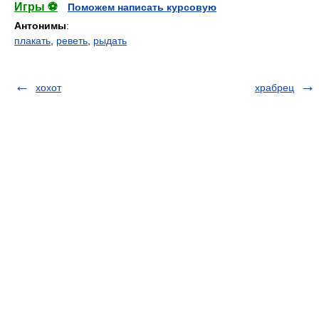
Игры ⚽
Поможем написать курсовую
Антонимы
:
плакать
,
реветь
,
рыдать
хохот
храбрец