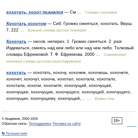
хохотать, хохот поднялся
— См …
Словарь синонимов
Хохотать хохотом
— Сиб. Громко смеяться, хохотать. Верш.
7, 222 …
Большой словарь русских поговорок
Хохотать
— несов. неперех. 1. Громко смеяться. 2. разг.
Издеваться, смеясь над кем либо или над чем либо. Толковый
словарь Ефремовой. Т. Ф. Ефремова. 2000 …
Современный
толковый словарь русского языка Ефремовой
хохотать
— хохотать, хохочу, хохочем, хохочешь, хохочете,
хохочет, хохочут, хохоча, хохотал, хохотала, хохотало,
хохотали, хохочи, хохочите, хохочущий, хохочущая,
хохочущее, хохочущие, хохочущего, хохочущей, хохочущего,
хохочущих, хохочущему, хохочущей,… …
Формы слов
© Академик, 2000-2026
18+
Обратная связь:
Техподдержка
,
Реклама на сайте
👣 Путешествия