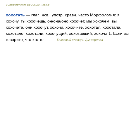
современном русском языке
хохотать
— глаг., нсв., употр. сравн. часто Морфология: я
хохочу, ты хохочешь, он/она/оно хохочет, мы хохочем, вы
хохочете, они хохочут, хохочи, хохочите, хохотал, хохотала,
хохотало, хохотали, хохочущий, хохотавший, хохоча 1. Если вы
говорите, что кто то… …
Толковый словарь Дмитриева