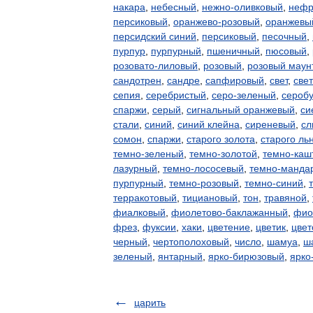
накара
,
небесный
,
нежно-оливковый
,
нефр
персиковый
,
оранжево-розовый
,
оранжевы
персидский синий
,
персиковый
,
песочный
,
пурпур
,
пурпурный
,
пшеничный
,
пюсовый
,
розовато-лиловый
,
розовый
,
розовый маун
сандотрен
,
сандре
,
сапфировый
,
свет
,
свет
сепия
,
серебристый
,
серо-зеленый
,
сероб
спаржи
,
серый
,
сигнальный оранжевый
,
си
стали
,
синий
,
синий клейна
,
сиреневый
,
сл
сомон
,
спаржи
,
старого золота
,
старого ль
темно-зеленый
,
темно-золотой
,
темно-каш
лазурный
,
темно-лососевый
,
темно-манда
пурпурный
,
темно-розовый
,
темно-синий
,
терракотовый
,
тициановый
,
тон
,
травяной
,
фиалковый
,
фиолетово-баклажанный
,
фио
фрез
,
фуксии
,
хаки
,
цветение
,
цветик
,
цвет
черный
,
чертополоховый
,
число
,
шамуа
,
ш
зеленый
,
янтарный
,
ярко-бирюзовый
,
ярко
царить