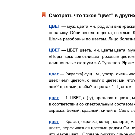
Смотреть что такое "цвет" в други
ЦВЕТ
— муж. цвета мн. род или вид краски
ненавижу. Обои веселого цвета, светлые. 
Шелка разобраны по цветам. Лицо болез
ЦВЕТ
— ЦВЕТ, цвета, мн. цветы цвета, муж.
«Перья крыльев отливают розовым цветом.
длиннополые сюртуки.» А.Тургенев. Ярки
цвет
— [окраска] сущ., м., употр. очень ча
цвет, чем? цветом, о чём? о цвете; мн. что?
чем? цветами, о чём? о цветах 1. Цвет
цвет
— 1. ЦВЕТ, а ( у), предлож. в цвете;
в соответствии со спектральным составом
окраска. Белый, красный, синий ц. Свет
цвет
— Краска, окраска, колер, колорит, мас
цвете, переливаться цветами радуги См. лу
что маков цвет... Словарь русских синон