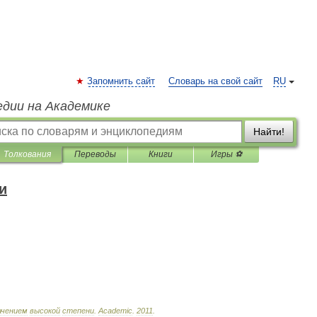
Запомнить сайт
Словарь на свой сайт
RU
едии на Академике
Найти!
Толкования
Переводы
Книги
Игры ⚽
и
ачением
высокой
степени
.
Academic
.
2011
.