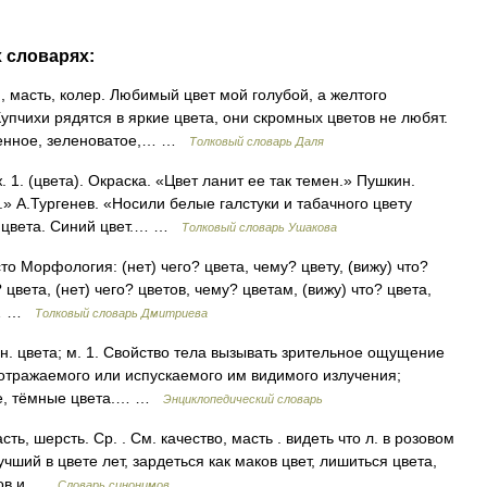
х словарях:
, масть, колер. Любимый цвет мой голубой, а желтого
Купчихи рядятся в яркие цвета, они скромных цветов не любят.
ненное, зеленоватое,… …
Толковый словарь Даля
 1. (цвета). Окраска. «Цвет ланит ее так темен.» Пушкин.
» А.Тургенев. «Носили белые галстуки и табачного цвету
е цвета. Синий цвет.… …
Толковый словарь Ушакова
сто Морфология: (нет) чего? цвета, чему? цвету, (вижу) что?
 цвета, (нет) чего? цветов, чему? цветам, (вижу) что? цвета,
ом… …
Толковый словарь Дмитриева
 мн. цвета; м. 1. Свойство тела вызывать зрительное ощущение
 отражаемого или испускаемого им видимого излучения;
лые, тёмные цвета.… …
Энциклопедический словарь
ть, шерсть. Ср. . См. качество, масть . видеть что л. в розовом
чший в цвете лет, зардеться как маков цвет, лишиться цвета,
имов и …
Словарь синонимов