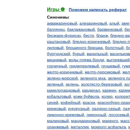
Игры ⚽
Поможем написать реферат
Синонимы
:
аквамариновый
,
ализариновый
,
алый
,
аме
багрянец
,
баклажановый
,
барвинковый
,
бе
бисмарк-фуриозо
,
бистр
,
бланж
,
бледно-ва
каштановый
,
бледно-коричневый
,
бледно-
лиловый
,
блошиного брюшка
,
болотный
,
б
бургундский
,
бурый
,
ванильный
,
васильков
вишневый
,
воды пляжа бонди
,
выгоревший
горчичный
,
гридеперлевый
,
грушевый
,
гум
желто-коричневый
,
желто-персиковый
,
жел
зелено-морской
,
зеленого мха
,
зеленого п
зеленый
,
зелень
,
золотисто-березовый
,
зо
камелопардовый
,
кардинал
,
кармин
,
карми
кобальтовый
,
кожи буйвола
,
колер
,
колорит
синий
,
кофейный
,
краски
,
краснобуро-ора
кремовый
,
кукурузный
,
лазурно-серый
,
лаз
лимонно-кремовый
,
лимонный
,
лососевый
малиновый
,
мандариновый
,
маренго
,
масс
оранжевый
,
металлик
,
мокрого асфальта
,