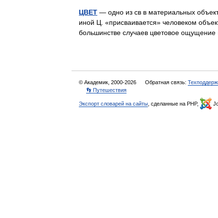
ЦВЕТ
— одно из св в материальных объект
иной Ц. «присваивается» человеком объект
большинстве случаев цветовое ощущени
© Академик, 2000-2026
Обратная связь:
Техподдерж
👣 Путешествия
Экспорт словарей на сайты
, сделанные на PHP,
Jo