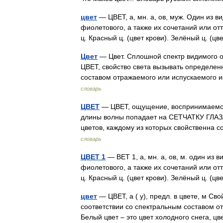
цвет
— ЦВЕТ, а, мн. а, ов, муж. Один из в
фиолетового, а также их сочетаний или отт
ц. Красный ц. (цвет крови). Зелёный ц. (
Цвет
— Цвет. Сплошной спектр видимого о
ЦВЕТ, свойство света вызывать определен
составом отражаемого или испускаемого
словарь
ЦВЕТ
— ЦВЕТ, ощущение, воспринимаемое 
длины волны попадает на СЕТЧАТКУ ГЛАЗА.
цветов, каждому из которых свойственна
словарь
ЦВЕТ 1
— ВЕТ 1, а, мн. а, ов, м. один из 
фиолетового, а также их сочетаний или отт
ц. Красный ц. (цвет крови). Зелёный ц. (
цвет
— ЦВЕТ, а ( у), предл. в цвете, м С
соответствии со спектральным составом от
Белый цвет – это цвет холодного снега,