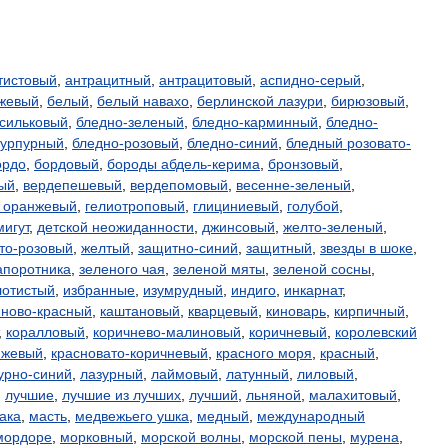
тистовый
,
антрацитный
,
антрацитовый
,
аспидно-серый
,
жевый
,
белый
,
белый навахо
,
берлинской лазури
,
бирюзовый
,
сильковый
,
бледно-зеленый
,
бледно-карминный
,
бледно-
пурпурный
,
бледно-розовый
,
бледно-синий
,
бледный розовато-
ордо
,
бордовый
,
бороды абдель-керима
,
бронзовый
,
ый
,
вердепешевый
,
вердепомовый
,
весенне-зеленый
,
 оранжевый
,
гелиотроповый
,
глициниевый
,
голубой
,
мигут
,
детской неожиданности
,
джинсовый
,
желто-зеленый
,
то-розовый
,
желтый
,
защитно-синий
,
защитный
,
звезды в шоке
,
апоротника
,
зеленого чая
,
зеленой мяты
,
зеленой сосны
,
лотистый
,
избранные
,
изумрудный
,
индиго
,
инкарнат
,
ново-красный
,
каштановый
,
кварцевый
,
киноварь
,
кирпичный
,
,
коралловый
,
коричнево-малиновый
,
коричневый
,
королевский
нжевый
,
красновато-коричневый
,
красного моря
,
красный
,
урно-синий
,
лазурный
,
лаймовый
,
латунный
,
лиловый
,
,
лучшие
,
лучшие из лучших
,
лучший
,
льняной
,
малахитовый
,
ака
,
масть
,
медвежьего ушка
,
медный
,
международный
мордоре
,
морковный
,
морской волны
,
морской пены
,
мурена
,