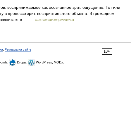
ов, воспринимаемое как осознанное зрит. ощущение. Тот или
у в процессе зрит. восприятия этого объекта. В громадном
е возникает в… …
Физическая энциклопедия
ка
,
Реклама на сайте
18+
omla,
Drupal,
WordPress, MODx.