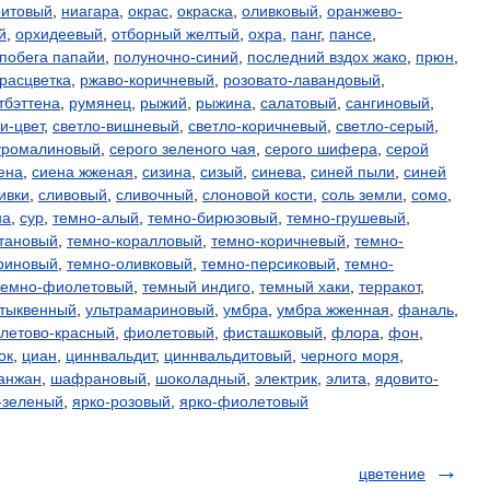
итовый
,
ниагара
,
окрас
,
окраска
,
оливковый
,
оранжево-
й
,
орхидеевый
,
отборный желтый
,
охра
,
панг
,
пансе
,
побега папайи
,
полуночно-синий
,
последний вздох жако
,
прюн
,
расцветка
,
ржаво-коричневый
,
розовато-лавандовый
,
тбэттена
,
румянец
,
рыжий
,
рыжина
,
салатовый
,
сангиновый
,
и-цвет
,
светло-вишневый
,
светло-коричневый
,
светло-серый
,
уромалиновый
,
серого зеленого чая
,
серого шифера
,
серой
ена
,
сиена жженая
,
сизина
,
сизый
,
синева
,
синей пыли
,
синей
ивки
,
сливовый
,
сливочный
,
слоновой кости
,
соль земли
,
сомо
,
на
,
сур
,
темно-алый
,
темно-бирюзовый
,
темно-грушевый
,
тановый
,
темно-коралловый
,
темно-коричневый
,
темно-
риновый
,
темно-оливковый
,
темно-персиковый
,
темно-
темно-фиолетовый
,
темный индиго
,
темный хаки
,
терракот
,
тыквенный
,
ультрамариновый
,
умбра
,
умбра жженная
,
фаналь
,
летово-красный
,
фиолетовый
,
фисташковый
,
флора
,
фон
,
ок
,
циан
,
циннвальдит
,
циннвальдитовый
,
черного моря
,
анжан
,
шафрановый
,
шоколадный
,
электрик
,
элита
,
ядовито-
-зеленый
,
ярко-розовый
,
ярко-фиолетовый
цветение