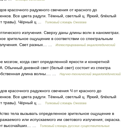
идов красочного радужного свечения от красного до
енков. Все цвета радуги. Тёмный, светлый ц. Яркий, блёклый
цвет травы). Чёрный ц …
Толковый словарь Ожегова
птического излучения. Сверху даны длины волн в нанометрах.
ное зрительное ощущение в соответствии со спектральным
 излучения. Свет разных… …
Иллюстрированный энциклопедический
мозгом, когда свет определенной яркости и конкретной
 Обычный дневной свет (белый свет) состоит из спектра
 собственная длина волны.… …
Научно-технический энциклопедический
видов красочного радужного свечения Ч от красного до
енков. Все цвета радуги. Тёмный, светлый ц. Яркий, блёклый
цвет травы). Чёрный ц …
Толковый словарь Ожегова
войство тела вызывать определенное зрительное ощущение в
ражаемого или испускаемого им светового излучения; окраска.
 цвет высочайших… …
Толковый словарь русских существительных