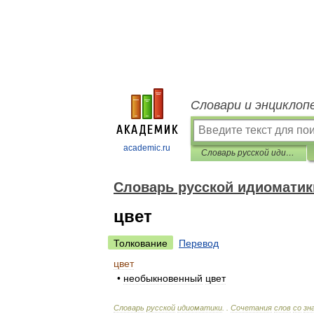
Словари и энциклоп
academic.ru
Словарь русской идиоматики
Словарь русской идиоматик
цвет
Толкование
Перевод
цвет
•
необыкновенный
цвет
Словарь
русской
идиоматики
. .
Сочетания
слов
со
зн