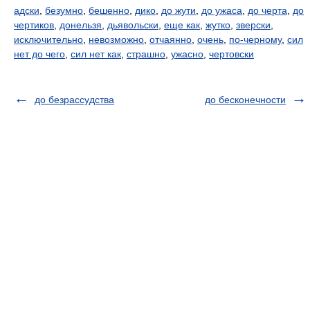
адски
,
безумно
,
бешенно
,
дико
,
до жути
,
до ужаса
,
до черта
,
до
чертиков
,
донельзя
,
дьявольски
,
еще как
,
жутко
,
зверски
,
исключительно
,
невозможно
,
отчаянно
,
очень
,
по-черному
,
сил
нет до чего
,
сил нет как
,
страшно
,
ужасно
,
чертовски
до безрассудства
до бесконечности