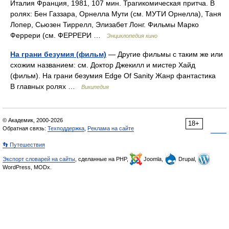
Италия Франция, 1981, 107 мин. Трагикомическая притча. В
ролях: Бен Газзара, Орнелла Мути (см. МУТИ Орнелла), Таня
Лопер, Сьюзен Тиррелл, Элизабет Лонг. Фильмы Марко
Феррери (см. ФЕРРЕРИ …
Энциклопедия кино
На грани безумия (фильм)
— Другие фильмы с таким же или
схожим названием: см. Доктор Джекилл и мистер Хайд
(фильм). На грани безумия Edge Of Sanity Жанр фантастика
В главных ролях …
Википедия
© Академик, 2000-2026
18+
Обратная связь:
Техподдержка
,
Реклама на сайте
👣 Путешествия
Экспорт словарей на сайты
, сделанные на PHP,
Joomla,
Drupal,
WordPress, MODx.