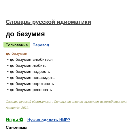
Словарь русской идиоматики
до безумия
Толкование
Перевод
до безумия
• до безумия влюбиться
• до безумия любить
• до безумия надоесть
• до безумия ненавидеть
• до безумия опротиветь
• до безумия ревновать
Словарь русской идиоматики. . Сочетания слов со значением высокой степени
.
Academic
.
2011
.
Игры ⚽
Нужно сделать НИР?
Синонимы
: