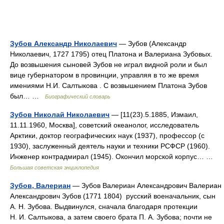
Зубов Александр Николаевич
— Зубов (Александр
Николаевич, 1727 1795) отец Платона и Валериана Зубовых.
До возвышения сыновей Зубов не играл видной роли и был
вице губернатором в провинции, управляя в то же время
имениями Н.И. Салтыкова . С возвышением Платона Зубов
был… …
Биографический словарь
Зубов Николай Николаевич
— [11(23).5.1885, Измаил,
11.11.1960, Москва], советский океанолог, исследователь
Арктики, доктор географических наук (1937), профессор (с
1930), заслуженный деятель науки и техники РСФСР (1960).
Инженер контрадмирал (1945). Окончил морской корпус… …
Большая советская энциклопедия
Зубов, Валериан
— Зубов Валериан Александрович Валериан
Александрович Зубов (1771 1804) русский военачальник, сын
А. Н. Зубова. Выдвинулся, сначала благодаря протекции
Н. И. Салтыкова, а затем своего брата П. А. Зубова; почти не