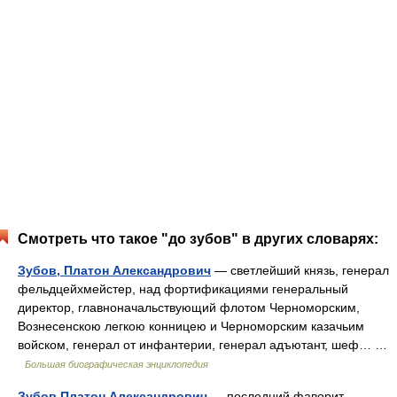
Смотреть что такое "до зубов" в других словарях:
Зубов, Платон Александрович
— светлейший князь, генерал
фельдцейхмейстер, над фортификациями генеральный
директор, главноначальствующий флотом Черноморским,
Вознесенскою легкою конницею и Черноморским казачьим
войском, генерал от инфантерии, генерал адъютант, шеф… …
Большая биографическая энциклопедия
Зубов Платон Александрович
— последний фаворит