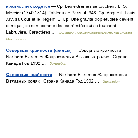
крайности сходятся
— Ср. Les extrêmes se touchent. L. S.
Mercier (1740 1814). Tableau de Paris. 4, 348. Ср. Anquetil. Louis
XIV, sa Cour et le Régent. 1. Ср. Une gravité trop étudiée devient
comique, ce sont comme des extrémités qui se touchent.
Labruyère. Caractères …
Большой толково-фразеологический словарь
Михельсона
Северные крайности (фильм)
— Северные крайности
Northern Extremes Жанр комедия В главных ролях Страна
Канада Год 1992 …
Википедия
Северные крайности
— Northern Extremes Жанр комедия
В главных ролях Страна Канада Год 1992 …
Википедия