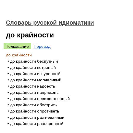
Словарь русской идиоматики
до крайности
Толкование
Перевод
до крайности
• до крайности беспутный
• до крайности ветреный
• до крайности изнуренный
• до крайности молчаливый
• до крайности надоесть
• до крайности напряжены
• до крайности невежественный
• до крайности обострить
• до крайности опротиветь
• до крайности разгневанный
• до крайности разъяренный