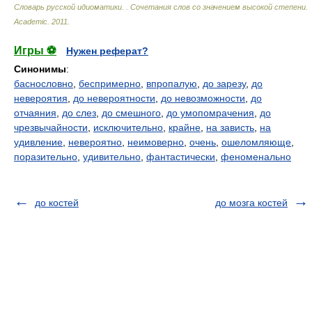
Словарь русской идиоматики. . Сочетания слов со значением высокой степени
.
Academic
.
2011
.
Игры ⚽
Нужен реферат?
Синонимы
:
баснословно
,
беспримерно
,
впропалую
,
до зарезу
,
до
невероятия
,
до невероятности
,
до невозможности
,
до
отчаяния
,
до слез
,
до смешного
,
до умопомрачения
,
до
чрезвычайности
,
исключительно
,
крайне
,
на зависть
,
на
удивление
,
невероятно
,
неимоверно
,
очень
,
ошеломляюще
,
поразительно
,
удивительно
,
фантастически
,
феноменально
до костей
до мозга костей