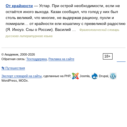
От крайности
— Устар. При острой необходимости, если не
остаётся иного выхода. Казак сообщил, что голод у них был
столь великий, что многие, не выдержав рациону, пухли и
помирали… от крайности ели кошатину с превеликой радостию
(Я. Иноуэ. Сны о России). Василий …
Фразеологический словарь
русского литературного языка
© Академик, 2000-2026
18+
Обратная связь:
Техподдержка
,
Реклама на сайте
👣 Путешествия
Экспорт словарей на сайты
, сделанные на PHP,
Joomla,
Drupal,
WordPress, MODx.