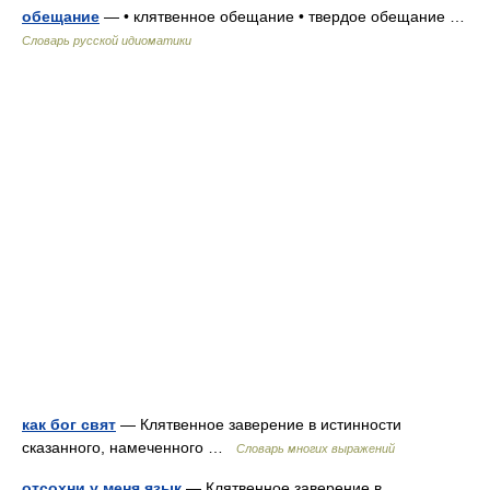
обещание
— • клятвенное обещание • твердое обещание …
Словарь русской идиоматики
как бог свят
— Клятвенное заверение в истинности
сказанного, намеченного …
Словарь многих выражений
отсохни у меня язык
— Клятвенное заверение в