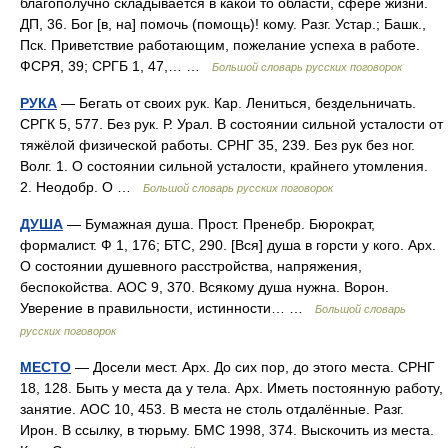
благополучно складывается в какой то области, сфере жизни.
ДП, 36. Бог [в, на] помочь (помощь)! кому. Разг. Устар.; Башк.,
Пск. Приветствие работающим, пожелание успеха в работе.
ФСРЯ, 39; СРГБ 1, 47,… …
Большой словарь русских поговорок
РУКА
— Бегать от своих рук. Кар. Лениться, бездельничать.
СРГК 5, 577. Без рук. Р. Урал. В состоянии сильной усталости от
тяжёлой физической работы. СРНГ 35, 239. Без рук без ног.
Волг. 1. О состоянии сильной усталости, крайнего утомления.
2. Неодобр. О …
Большой словарь русских поговорок
ДУША
— Бумажная душа. Прост. Пренебр. Бюрократ,
формалист. Ф 1, 176; БТС, 290. [Вся] душа в горсти у кого. Арх.
О состоянии душевного расстройства, напряжения,
беспокойства. АОС 9, 370. Всякому душа нужна. Ворон.
Уверение в правильности, истинности… …
Большой словарь
русских поговорок
МЕСТО
— Досели мест. Арх. До сих пор, до этого места. СРНГ
18, 128. Быть у места да у тела. Арх. Иметь постоянную работу,
занятие. АОС 10, 453. В места не столь отдалённые. Разг.
Ирон. В ссылку, в тюрьму. БМС 1998, 374. Выскочить из места.