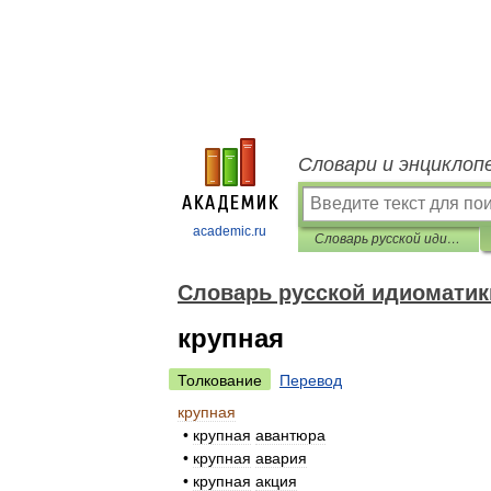
Словари и энциклоп
academic.ru
Словарь русской идиоматики
Словарь русской идиоматик
крупная
Толкование
Перевод
крупная
•
крупная
авантюра
•
крупная
авария
•
крупная
акция