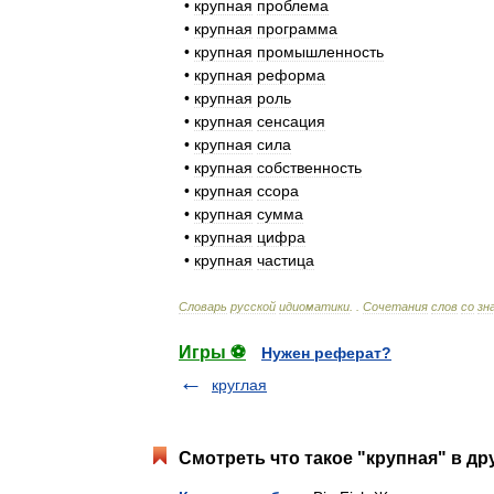
•
крупная
проблема
•
крупная
программа
•
крупная
промышленность
•
крупная
реформа
•
крупная
роль
•
крупная
сенсация
•
крупная
сила
•
крупная
собственность
•
крупная
ссора
•
крупная
сумма
•
крупная
цифра
•
крупная
частица
Словарь
русской
идиоматики
. .
Сочетания
слов
со
зн
Игры ⚽
Нужен реферат?
круглая
Смотреть что такое "крупная" в др