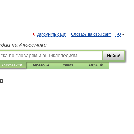
Запомнить сайт
Словарь на свой сайт
RU
едии на Академике
Найти!
Толкования
Переводы
Книги
Игры ⚽
и