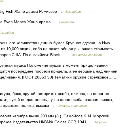
ия
Big Fish Жанр драма Режиссёр …
Википедия
ка Even Money Жанр драма …
Википедия
Википедия
ольшого количества ценных бумаг. Крупная сделка на Нью
из 10,000 акций, либо на пакет, общая рыночная стоимость
олларов США. По английски: Block… …
Финансовый словарь
рупная мушка Положение мушки в момент прицеливания
одится посередине прорези прицела, а ее вершина над линией,
ицеливания. [ГОСТ 28653 90] Тематики оружие стрелковое… …
ура, босс, крутой, авторитет, особа, в чинах, на порог не
стит, рукой не достанешь, туз, важная особа, важная шишка,
ца высокого полета, высоко …
Словарь синонимов
ерия калибра выше 203 мм (8 ). Самойлов К. И. Морской
 морское Издательство НКВМФ Союза ССР, 1941 …
Морской