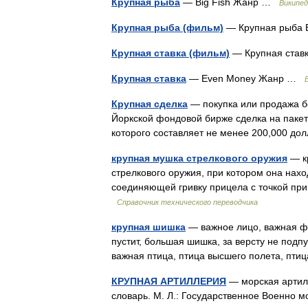
Крупная рыба
— Big Fish Жанр …
Википед
Крупная рыба (фильм)
— Крупная рыба 
Крупная ставка (фильм)
— Крупная став
Крупная ставка
— Even Money Жанр …
Крупная сделка
— покупка или продажа б
Йоркской фондовой бирже сделка на пакет 
которого составляет не менее 200,000 д
крупная мушка стрелкового оружия
— к
стрелкового оружия, при котором она нах
соединяющей гривку прицела с точкой пр
Справочник технического переводчика
крупная шишка
— важное лицо, важная фиг
пустит, большая шишка, за версту не подпу
важная птица, птица высшего полета, пти
КРУПНАЯ АРТИЛЛЕРИЯ
— морская артилл
словарь. М. Л.: Государственное Военно