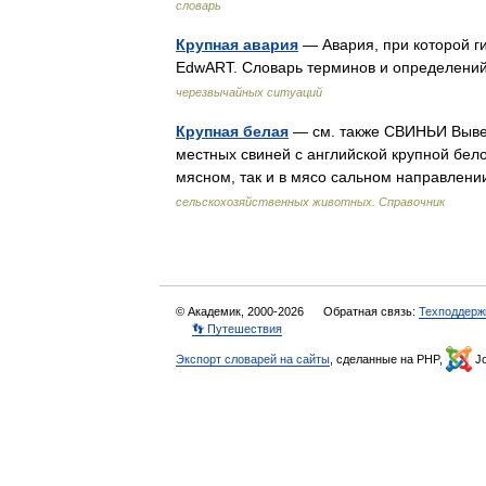
словарь
Крупная авария
— Авария, при которой ги
EdwART. Словарь терминов и определени
черезвычайных ситуаций
Крупная белая
— см. также СВИНЬИ Выве
местных свиней с английской крупной бел
мясном, так и в мясо сальном направлен
сельскохозяйственных животных. Справочник
© Академик, 2000-2026
Обратная связь:
Техподдерж
👣 Путешествия
Экспорт словарей на сайты
, сделанные на PHP,
Jo