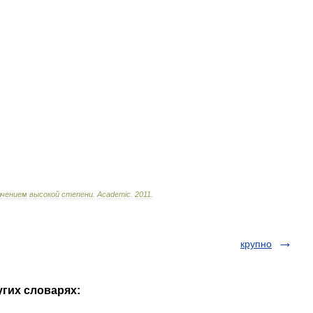
ачением
высокой
степени
.
Academic
.
2011
.
крупно
угих словарях: