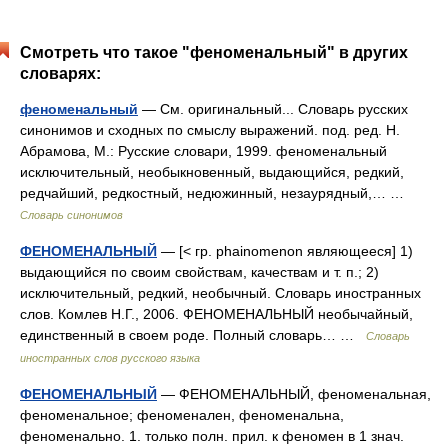
Смотреть что такое "феноменальный" в других
словарях:
феноменальный
— См. оригинальный... Словарь русских
синонимов и сходных по смыслу выражений. под. ред. Н.
Абрамова, М.: Русские словари, 1999. феноменальный
исключительный, необыкновенный, выдающийся, редкий,
редчайший, редкостный, недюжинный, незаурядный,… …
Словарь синонимов
ФЕНОМЕНАЛЬНЫЙ
— [< гр. phainomenon являющееся] 1)
выдающийся по своим свойствам, качествам и т. п.; 2)
исключительный, редкий, необычный. Словарь иностранных
слов. Комлев Н.Г., 2006. ФЕНОМЕНАЛЬНЫЙ необычайный,
единственный в своем роде. Полный словарь… …
Словарь
иностранных слов русского языка
ФЕНОМЕНАЛЬНЫЙ
— ФЕНОМЕНАЛЬНЫЙ, феноменальная,
феноменальное; феноменален, феноменальна,
феноменально. 1. только полн. прил. к феномен в 1 знач.