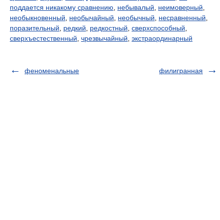
поддается никакому сравнению
,
небывалый
,
неимоверный
,
необыкновенный
,
необычайный
,
необычный
,
несравненный
,
поразительный
,
редкий
,
редкостный
,
сверхспособный
,
сверхъестественный
,
чрезвычайный
,
экстраординарный
феноменальные
филигранная