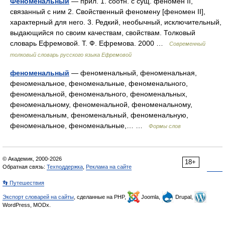
Феноменальный
— прил. 1. соотн. с сущ. феномен II,
связанный с ним 2. Свойственный феномену [феномен II],
характерный для него. 3. Редкий, необычный, исключительный,
выдающийся по своим качествам, свойствам. Толковый
словарь Ефремовой. Т. Ф. Ефремова. 2000 …
Современный
толковый словарь русского языка Ефремовой
феноменальный
— феноменальный, феноменальная,
феноменальное, феноменальные, феноменального,
феноменальной, феноменального, феноменальных,
феноменальному, феноменальной, феноменальному,
феноменальным, феноменальный, феноменальную,
феноменальное, феноменальные,… …
Формы слов
© Академик, 2000-2026
18+
Обратная связь:
Техподдержка
,
Реклама на сайте
👣 Путешествия
Экспорт словарей на сайты
, сделанные на PHP,
Joomla,
Drupal,
WordPress, MODx.