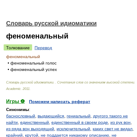
Словарь русской идиоматики
феноменальный
Толкование
Перевод
феноменальный
• феноменальный голос
• феноменальный успех
Словарь русской идиоматики. . Сочетания слов со значением высокой степени
.
Academic
.
2011
.
Игры ⚽
Поможем написать реферат
Синонимы
:
баснословный
,
выдающийся
,
гениальный
,
другого такого не
найти
,
единственный
,
единственный в своем роде
,
из рук вон
,
из ряда вон выходящий
,
исключительный
,
каких свет не видал
,
крайний
,
крутой
,
не поддается никакому описанию
,
не