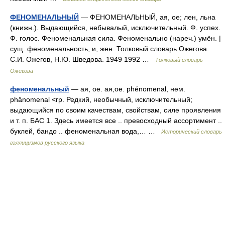
ФЕНОМЕНАЛЬНЫЙ
— ФЕНОМЕНАЛЬНЫЙ, ая, ое; лен, льна
(книжн.). Выдающийся, небывалый, исключительный. Ф. успех.
Ф. голос. Феноменальная сила. Феноменально (нареч.) умён. |
сущ. феноменальность, и, жен. Толковый словарь Ожегова.
С.И. Ожегов, Н.Ю. Шведова. 1949 1992 …
Толковый словарь
Ожегова
феноменальный
— ая, ое. ая,ое. phénomenal, нем.
phänomenal <гр. Редкий, необычный, исключительный;
выдающийся по своим качествам, свойствам, силе проявления
и т. п. БАС 1. Здесь имеется все .. превосходный ассортимент ..
буклей, бандо .. феноменальная вода,… …
Исторический словарь
галлицизмов русского языка