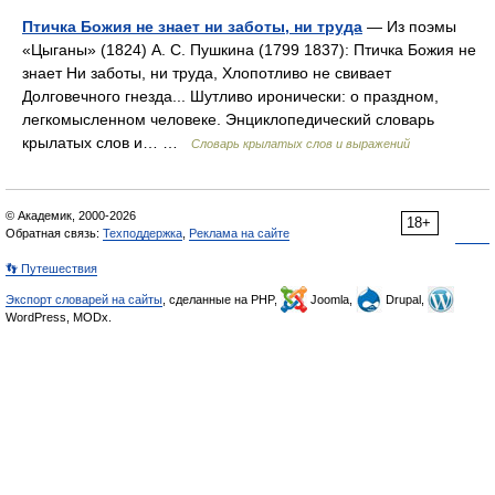
Птичка Божия не знает ни заботы, ни труда
— Из поэмы
«Цыганы» (1824) А. С. Пушкина (1799 1837): Птичка Божия не
знает Ни заботы, ни труда, Хлопотливо не свивает
Долговечного гнезда... Шутливо иронически: о праздном,
легкомысленном человеке. Энциклопедический словарь
крылатых слов и… …
Словарь крылатых слов и выражений
© Академик, 2000-2026
18+
Обратная связь:
Техподдержка
,
Реклама на сайте
👣 Путешествия
Экспорт словарей на сайты
, сделанные на PHP,
Joomla,
Drupal,
WordPress, MODx.