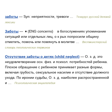
заботы
— Syn: неприятности, тревоги …
Тезаурус русской деловой
лексики
Заботы
— ♦ (ENG concerns) в богослужениях упоминание
ситуаций или отдельных лиц, о к рых попросили общину
отметить, помочь или помянуть в молитве …
Вестминстерский
словарь теологических терминов
Отсутствие заботы о детях (child neglect)
— О. з. д. это
неудовлетворение осн. физ. и психол. потребностей ребенка.
Плохое обращение с ребенком принимает разные формы,
включая грубость, сексуальное насилие и отсутствие должного
ухода. По иронии судьбы, О. з. д. наиболее распространенной
и …
Психологическая энциклопедия