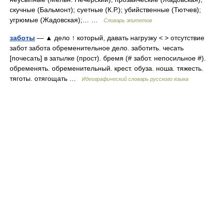
скучные (Бальмонт); суетные (К.Р.); убийственные (Тютчев);
угрюмые (Жадовская);… …
Словарь эпитетов
заботы
— ▲ дело ↑ который, давать нагрузку < > отсутствие
забот забота обременительное дело. заботить. чесать
[почесать] в затылке (прост). бремя (# забот. непосильное #).
обременять. обременительный. крест. обуза. ноша. тяжесть.
тяготы. отягощать …
Идеографический словарь русского языка