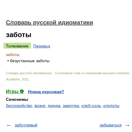
Словарь русской идиоматики
заботы
Толкование
Перевод
заботы
• безустанные заботы
Словарь русской идиоматики. . Сочетания слов со значением высокой степени
.
Academic
.
2011
.
Игры ⚽
Нужна курсовая?
Синонимы
:
беспокойство
,
возня
,
докука
,
закрутка
,
хлеб-соль
,
хлопоты
заботливый
забываться