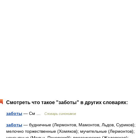
Смотреть что такое "заботы" в других словарях:
заботы
— См …
Словарь синонимов
заботы
— будничные (Лермонтов, Мамонтов, Льдов, Суриков);
мелочно торжественные (Хомяков); мучительные (Лермонтов);
неусыпные (Мельн. Печерский); прозаические (Жадовская);