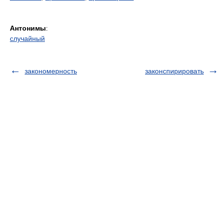
Антонимы
:
случайный
закономерность
законспирировать