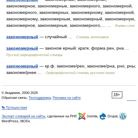
закономерное, закономерные, закономерного, закономерной,
закономерного, закономерных, закономерному, закономерной,
закономерному, закономерным, закономерный, закономерную,
закономерное, закономерные, закономерного,… …
Формы слов
закономерный
— случайный …
Словарь антонимов
закономерный
— законом ерный; кратк. форма рен, рна …
Русский орфографический словарь
закономерный
— кр.ф. закономе/рен, закономе/рна, рно, рны;
закономе/рнее …
Орфографический словарь русского языка
© Академик, 2000-2026
18+
Обратная связь:
Техподдержка
,
Реклама на сайте
👣 Путешествия
Экспорт словарей на сайты
, сделанные на PHP,
Joomla,
Drupal,
WordPress, MODx.