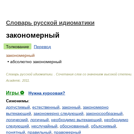
Словарь русской идиоматики
закономерный
Толкование
Перевод
закономерный
• абсолютно закономерный
Словарь русской идиоматики. . Сочетания слов со значением высокой степени
.
Academic
.
2011
.
Игры ⚽
Нужна курсовая?
Синонимы
:
допустимый
,
естественный
,
законный
,
закономерно
вытекающий
,
закономерно следующий
,
законосообразный
,
логический
,
логичный
,
необходимо вытекающий
,
необходимо
следующий
,
неслучайный
,
обоснованный
,
объяснимый
,
понятный
,
правильный
,
правомерный