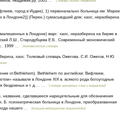
минов. Академик.ру. 2001 …
Словарь бизнес-терминов
флеем, город в Иудее), 1) первоначально больница им. Марии
 в Лондоне2)] (Перен.) сумасшедший дом; хаос, неразбериха
малишенных в Лондоне) жарг.: хаос, неразбериха на бирже в
вский Л.Ш., Стародубцева Е.Б.. Современный экономический
9 с.. 1999 …
Экономический словарь
бериха, хаос. Толковый словарь Ожегова. С.И. Ожегов, Н.Ю.
гова
ние от.Bethlehem). Bethlehem по английски: Вифлеем,
ютом» называли в Лондоне XIX в. всякого рода богоугодные
ля бездомных и т. д.… …
Словарь крылатых слов и выражений
, название, сделавшееся нарицательным для обозначения
, Б. психиатрическая больница в Лондоне, преобразованная
оспода нашего …
Большая медицинская энциклопедия