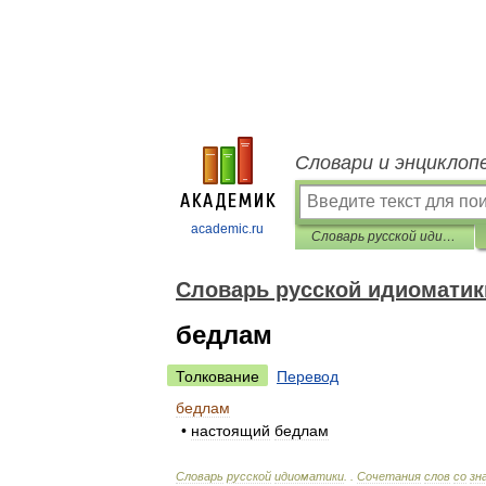
Словари и энциклоп
academic.ru
Словарь русской идиоматики
Словарь русской идиоматик
бедлам
Толкование
Перевод
бедлам
•
настоящий
бедлам
Словарь
русской
идиоматики
. .
Сочетания
слов
со
зн