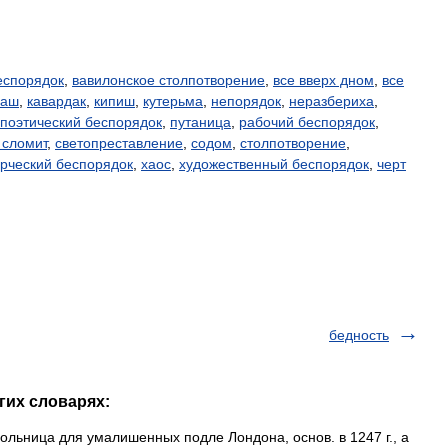
еспорядок
,
вавилонское столпотворение
,
все вверх дном
,
все
лаш
,
кавардак
,
кипиш
,
кутерьма
,
непорядок
,
неразбериха
,
поэтический беспорядок
,
путаница
,
рабочий беспорядок
,
 сломит
,
светопреставление
,
содом
,
столпотворение
,
орческий беспорядок
,
хаос
,
художественный беспорядок
,
черт
бедность
гих словарях:
больница для умалишенных подле Лондона, основ. в 1247 г., а