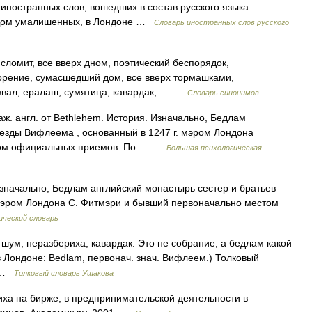
ностранных слов, вошедших в состав русского языка.
. Дом умалишенных, в Лондоне …
Словарь иностранных слов русского
 сломит, все вверх дном, поэтический беспорядок,
орение, сумасшедший дом, все вверх тормашками,
азвал, ералаш, сумятица, кавардак,… …
Словарь синонимов
ж. англ. от Bethlehem. История. Изначально, Бедлам
везды Вифлеема , основанный в 1247 г. мэром Лондона
стом официальных приемов. По… …
Большая психологическая
 изначально, Бедлам английский монастырь сестер и братьев
 мэром Лондона С. Фитмэри и бывший первоначально местом
ический словарь
ум, неразбериха, кавардак. Это не собрание, а бедлам какой
 Лондоне: Bedlam, первонач. знач. Вифлеем.) Толковый
0 …
Толковый словарь Ушакова
иха на бирже, в предпринимательской деятельности в