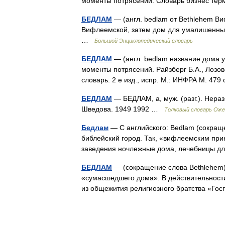
моменты потрясений. Словарь бизнес тер
БЕДЛАМ
— (англ. bedlam от Bethlehem Ви
Вифлеемской, затем дом для умалишенных
…
Большой Энциклопедический словарь
БЕДЛАМ
— (англ. bedlam название дома у
моменты потрясений. Райзберг Б.А., Лозо
словарь. 2 е изд., испр. М.: ИНФРА М. 47
БЕДЛАМ
— БЕДЛАМ, а, муж. (разг.). Нераз
Шведова. 1949 1992 …
Толковый словарь Оже
Бедлам
— С английского: Bedlam (сокраще
библейский город. Так, «вифлеемским при
заведения ночлежные дома, лечебницы д
БЕДЛАМ
— (сокращение слова Bethlehem)
«сумасшедшего дома». В действительности
из общежития религиозного братства «Г