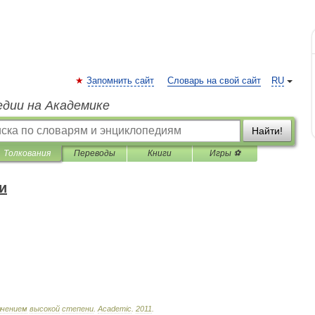
Запомнить сайт
Словарь на свой сайт
RU
едии на Академике
Найти!
Толкования
Переводы
Книги
Игры ⚽
и
ачением
высокой
степени
.
Academic
.
2011
.