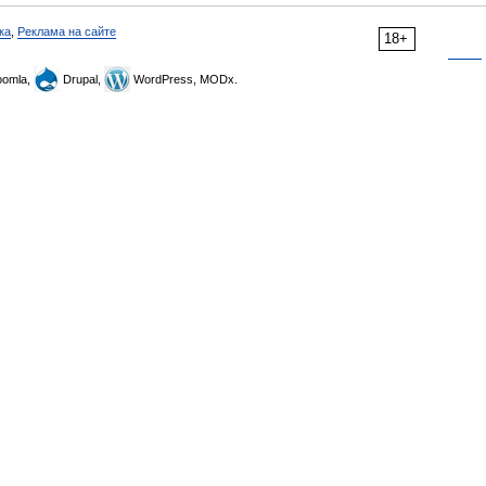
ка
,
Реклама на сайте
18+
omla,
Drupal,
WordPress, MODx.