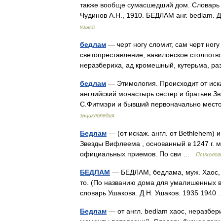
также вообще сумасшедший дом. Словарь и
Чудинов А.Н., 1910. БЕДЛАМ анг. bedlam
языка
бедлам
— черт ногу сломит, сам черт ногу
светопреставление, вавилонское столпотв
неразбериха, ад кромешный, кутерьма, р
бедлам
— Этимология. Происходит от иска
английский монастырь сестер и братьев З
С.Фитмэри и бывший первоначально ме
энциклопедия
Бедлам
— (от искаж. англ. от Bethlehem)
Звезды Вифлеема , основанный в 1247 г.
официальных приемов. По сви …
Психолог
БЕДЛАМ
— БЕДЛАМ, бедлама, муж. Хаос, ш
то. (По названию дома для умалишенных в
словарь Ушакова. Д.Н. Ушаков. 1935 194
Бедлам
— от англ. bedlam хаос, неразбер