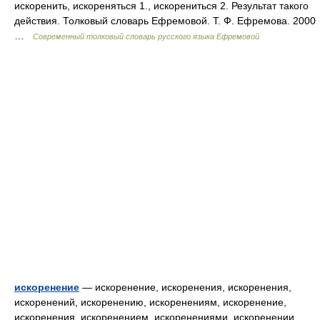
искоренить, искореняться 1., искорениться 2. Результат такого
действия. Толковый словарь Ефремовой. Т. Ф. Ефремова. 2000
…
Современный толковый словарь русского языка Ефремовой
искоренение
— искоренение, искоренения, искоренения,
искоренений, искоренению, искоренениям, искоренение,
искоренения, искоренением, искоренениями, искоренении,