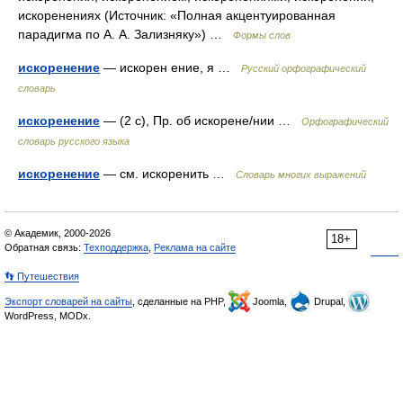
искоренениях (Источник: «Полная акцентуированная
парадигма по А. А. Зализняку») …
Формы слов
искоренение
— искорен ение, я …
Русский орфографический
словарь
искоренение
— (2 с), Пр. об искорене/нии …
Орфографический
словарь русского языка
искоренение
— см. искоренить …
Словарь многих выражений
© Академик, 2000-2026
18+
Обратная связь:
Техподдержка
,
Реклама на сайте
👣 Путешествия
Экспорт словарей на сайты
, сделанные на PHP,
Joomla,
Drupal,
WordPress, MODx.