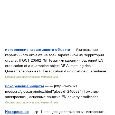
искоренение карантинного объекта
— Уничтожение
карантинного объекта на всей зараженной им территории
страны. [ГОСТ 20562 75] Тематики карантин растений EN
eradication of a quarantine object DE Austottung des
Quarantäneobjektes FR eradication d un objet de quarantaine …
Справочник технического переводчика
искоренение нищеты
— — [http://www.iks
media.ru/glossary/index.html?glossid=2400324] Тематики
электросвязь, основные понятия EN poverty eradication …
Справочник технического переводчика
Искоренение
— ср. 1. процесс действия по гл. искоренять,