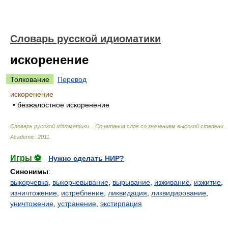
Словарь русской идиоматики
искоренение
Толкование
Перевод
искоренение
• безжалостное искоренение
Словарь русской идиоматики. . Сочетания слов со значением высокой степени
.
Academic
.
2011
.
Игры ⚽
Нужно сделать НИР?
Синонимы
:
выкорчевка
,
выкорчевывание
,
вырывание
,
изживание
,
изжитие
,
изничтожение
,
истребление
,
ликвидация
,
ликвидирование
,
уничтожение
,
устранение
,
экстирпация