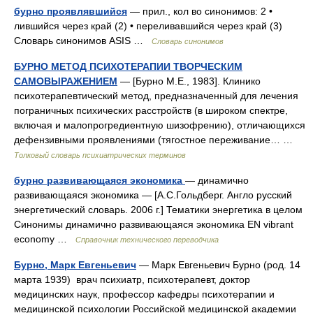
бурно проявлявшийся
— прил., кол во синонимов: 2 •
лившийся через край (2) • переливавшийся через край (3)
Словарь синонимов ASIS …
Словарь синонимов
БУРНО МЕТОД ПСИХОТЕРАПИИ ТВОРЧЕСКИМ
САМОВЫРАЖЕНИЕМ
— [Бурно М.Е., 1983]. Клинико
психотерапевтический метод, предназначенный для лечения
пограничных психических расстройств (в широком спектре,
включая и малопрогредиентную шизофрению), отличающихся
дефензивными проявлениями (тягостное переживание… …
Толковый словарь психиатрических терминов
бурно развивающаяся экономика
— динамично
развивающаяся экономика — [А.С.Гольдберг. Англо русский
энергетический словарь. 2006 г.] Тематики энергетика в целом
Синонимы динамично развивающаяся экономика EN vibrant
economy …
Справочник технического переводчика
Бурно, Марк Евгеньевич
— Марк Евгеньевич Бурно (род. 14
марта 1939) врач психиатр, психотерапевт, доктор
медицинских наук, профессор кафедры психотерапии и
медицинской психологии Российской медицинской академии