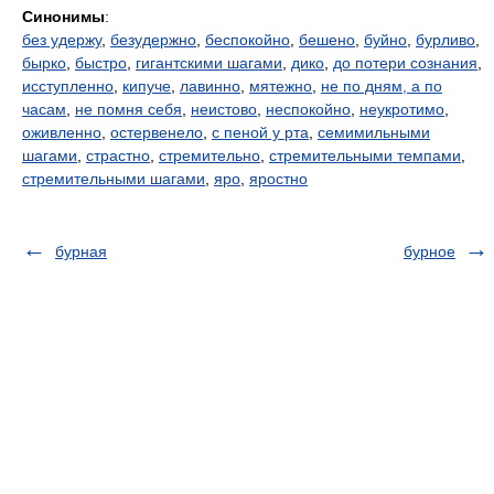
Синонимы
:
без удержу
,
безудержно
,
беспокойно
,
бешено
,
буйно
,
бурливо
,
бырко
,
быстро
,
гигантскими шагами
,
дико
,
до потери сознания
,
исступленно
,
кипуче
,
лавинно
,
мятежно
,
не по дням, а по
часам
,
не помня себя
,
неистово
,
неспокойно
,
неукротимо
,
оживленно
,
остервенело
,
с пеной у рта
,
семимильными
шагами
,
страстно
,
стремительно
,
стремительными темпами
,
стремительными шагами
,
яро
,
яростно
бурная
бурное